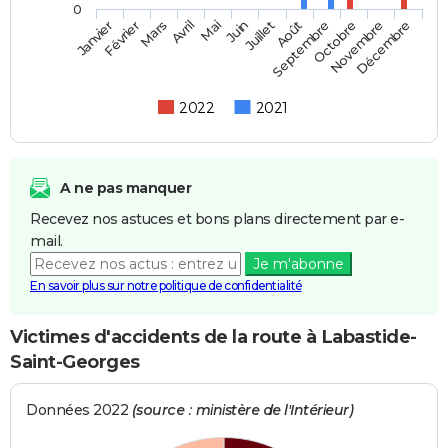
0
Février
Mai
Août
Novembre
Mars
Juin
Septembre
Décembre
Janvier
Avril
Juillet
Octobre
2022
2021
A ne pas manquer
Recevez nos astuces et bons plans directement par e-
mail.
Je m'abonne
En savoir plus sur notre politique de confidentialité
Victimes d'accidents de la route à Labastide-
Saint-Georges
Données 2022
(source : ministère de l'Intérieur)