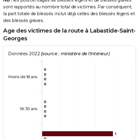
NB :
les pourcentages de blessés légers et de blessés graves
sont rapportés au nombre total de victimes. Par conséquent,
la part totale de blessés inclut déjà celles des blessés légers et
des blessés graves.
Age des victimes de la route à Labastide-Saint-
Georges
Données 2022
(source : ministère de l'Intérieur)
0
0
Moins de 18 ans
0
0
0
0
18-30 ans
0
0
1
0