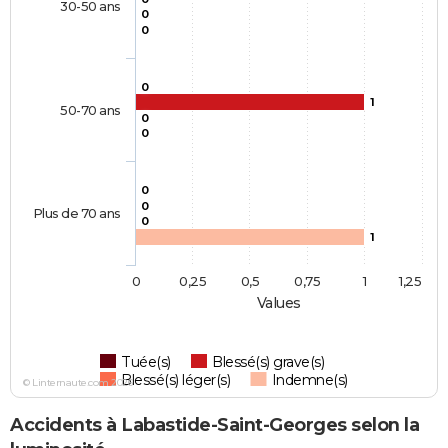
30-50 ans
0
0
0
1
50-70 ans
0
0
0
0
Plus de 70 ans
0
1
0
0,25
0,5
0,75
1
1,25
Values
Tuée(s)
Blessé(s) grave(s)
Blessé(s) léger(s)
Indemne(s)
© Linternaute.com 2026
Accidents à Labastide-Saint-Georges selon la