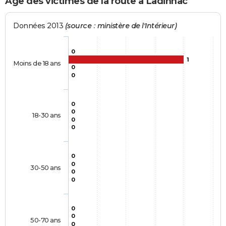
Age des victimes de la route à Ladinhac
Données 2013
(source : ministère de l'Intérieur)
0
1
Moins de 18 ans
0
0
0
0
18-30 ans
0
0
0
0
30-50 ans
0
0
0
0
50-70 ans
0