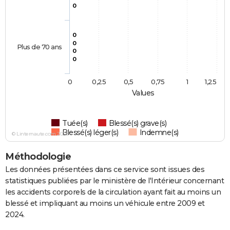
0
0
0
Plus de 70 ans
0
0
0
0,25
0,5
0,75
1
1,25
Values
Tuée(s)
Blessé(s) grave(s)
Blessé(s) léger(s)
Indemne(s)
© Linternaute.com 2026
Méthodologie
Les données présentées dans ce service sont issues des
statistiques publiées par le ministère de l'Intérieur concernant
les accidents corporels de la circulation ayant fait au moins un
blessé et impliquant au moins un véhicule entre 2009 et
2024.