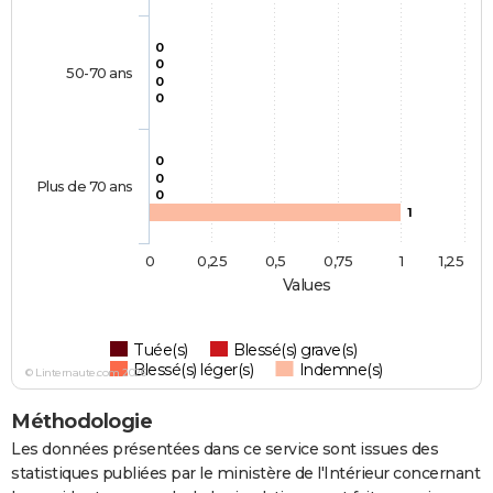
0
0
50-70 ans
0
0
0
0
Plus de 70 ans
0
1
0
0,25
0,5
0,75
1
1,25
Values
Tuée(s)
Blessé(s) grave(s)
Blessé(s) léger(s)
Indemne(s)
© Linternaute.com 2026
Méthodologie
Les données présentées dans ce service sont issues des
statistiques publiées par le ministère de l'Intérieur concernant