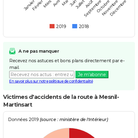
Février
Mai
Août
Novembre
Mars
Juin
Septembre
Décembre
Janvier
Avril
Juillet
Octobre
2019
2018
A ne pas manquer
Recevez nos astuces et bons plans directement par e-
mail.
Je m'abonne
En savoir plus sur notre politique de confidentialité
Victimes d'accidents de la route à Mesnil-
Martinsart
Données 2019
(source : ministère de l'Intérieur)