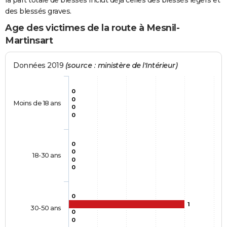
la part totale de blessés inclut déjà celles des blessés légers et
des blessés graves.
Age des victimes de la route à Mesnil-
Martinsart
Données 2019
(source : ministère de l'Intérieur)
0
0
Moins de 18 ans
0
0
0
0
18-30 ans
0
0
0
1
30-50 ans
0
0