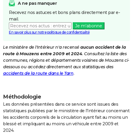
A ne pas manquer
City break
Voyage de noces
Climat
Destinations
Voyage nature
Forum
+
PHOTO
Recevez nos astuces et bons plans directement par e-
mail.
GUIDES D'ACHAT
Je m'abonne
BONS PLANS
En savoir plus sur notre politique de confidentialité
CARTE DE VOEUX
Le ministère de l'Intérieur n'a recensé
aucun accident de la
route à Mouzens entre 2009 et 2024
. Consultez la liste des
Carte Bonne année
Carte Pâques
Carte de Noël
Carte Saint-Valentin
Carte d'anniversaire
DICTIONNAIRE
communes, régions et départements voisines de Mouzens ci-
Biographies
Expressions
Dictionnaire
Citations
Proverbes
dessous ou accédez directement aux statistiques des
PROGRAMME TV
accidents de la route dans le Tarn
.
COPAINS D'AVANT
Se connecter
Collèges
Universités
Service militaire
S'inscrire
Lycées
Primaires
Entreprises
Avis de recherche
AVIS DE DÉCÈS
Méthodologie
FORUM
Les données présentées dans ce service sont issues des
statistiques publiées par le ministère de l'Intérieur concernant
Lifestyle
Sport
Television
Cinema
Bricolage
Culture
Auto
Voyage
les accidents corporels de la circulation ayant fait au moins un
blessé et impliquant au moins un véhicule entre 2009 et
2024.