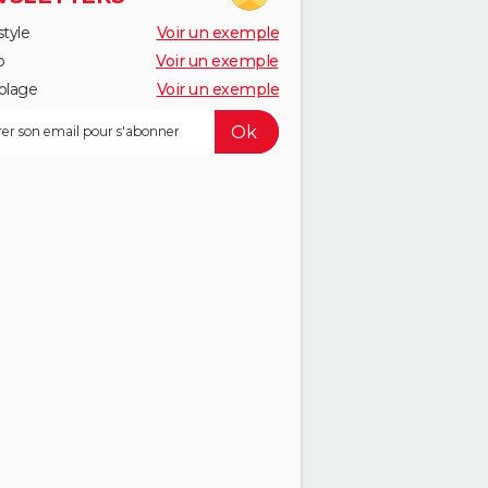
style
Voir un exemple
o
Voir un exemple
olage
Voir un exemple