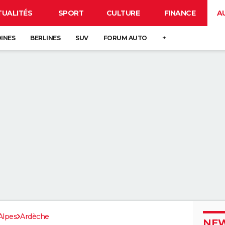
TUALITÉS
SPORT
CULTURE
FINANCE
A
DINES
BERLINES
SUV
FORUM AUTO
+
Alpes
Ardèche
NEW