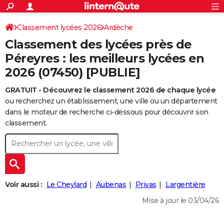
ACTUALITÉS
Connexion
S'inscrire
Classement lycées 2026
Ardèche
Rechercher
Société
Education
Villes
Politique
Faits Divers
Monde
+
SPORT
Classement des lycées près de
Football
Cyclisme
Forum
Coupe du monde 2026
Tennis
Rugby
CULTURE
Péreyres : les meilleurs lycées en
2026 (07450) [PUBLIE]
TNT
Cinéma
Musique
Programme TV
Streaming
Sorties cinéma
+
FINANCE
GRATUIT - Découvrez le classement 2026 de chaque lycée
Impôts
Immobilier
Banque
Crédit
Retraite
Epargne
Risques naturels par ville
Assurance
AUTO
ou recherchez un établissement, une ville ou un département
Réserver un essai
Berlines
Forum auto
Essais
Citadines
SUV
+
dans le moteur de recherche ci-dessous pour découvrir son
HIGH-TECH
classement.
Meilleur smartphone
Ordinateurs
Guide high-tech
Mobiles
Internet
Jeux vidéo
+
BRICOLAGE
Aménagement intérieur
Cuisine
Jardinage
+
Forum
Extérieur
Salle de bains
Rangement
WEEK-END
Escapades
Expositions
Week-end nature
Guides de France
Patrimoine
Musées
+
LIFESTYLE
Voir aussi :
Le Cheylard
Aubenas
Privas
Largentière
Bien-être
Mode
+
Art de vivre
Loisirs
Modes de vie
SANTE
Mise à jour le 03/04/26
Guide de la santé
Médicaments
+
Alimentation
Maladies
Sommeil
VOYAGE