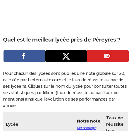
City break
Voyage de noces
Climat
Destinations
Voyage nature
Forum
+
PHOTO
GUIDES D'ACHAT
BONS PLANS
Quel est le meilleur lycée près de Péreyres ?
CARTE DE VOEUX
Carte Bonne année
Carte Pâques
Carte de Noël
Carte Saint-Valentin
Carte d'anniversaire
DICTIONNAIRE
Biographies
Expressions
Dictionnaire
Citations
Proverbes
PROGRAMME TV
Pour chacun des lycées sont publiés une note globale sur 20,
COPAINS D'AVANT
calculée par Linternaute.com et le taux de réussite au bac de
ses lycéens. Cliquez sur le nom du lycée pour consulter toutes
Se connecter
Collèges
Universités
Service militaire
S'inscrire
Lycées
Primaires
Entreprises
Avis de recherche
AVIS DE DÉCÈS
ses statistiques par fillière (taux de réussite au bac, taux de
mentions) ainsi que l'évolution de ses performances par
FORUM
année.
Lifestyle
Sport
Television
Cinema
Bricolage
Culture
Auto
Voyage
Taux de
Notre note
Lycée
réussite
Méthodologie
bac