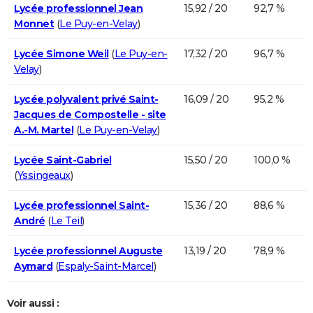
Lycée professionnel Jean
15,92 / 20
92,7 %
Monnet
(
Le Puy-en-Velay
)
Lycée Simone Weil
(
Le Puy-en-
17,32 / 20
96,7 %
Velay
)
Lycée polyvalent privé Saint-
16,09 / 20
95,2 %
Jacques de Compostelle - site
A.-M. Martel
(
Le Puy-en-Velay
)
Lycée Saint-Gabriel
15,50 / 20
100,0 %
(
Yssingeaux
)
Lycée professionnel Saint-
15,36 / 20
88,6 %
André
(
Le Teil
)
Lycée professionnel Auguste
13,19 / 20
78,9 %
Aymard
(
Espaly-Saint-Marcel
)
Voir aussi :