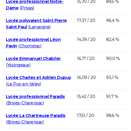
Lycée professionnel Notre-
15,70 / 20
89,5 %
Dame
(
Privas
)
Lycée polyvalent Saint Pierre
17,37 / 20
96,4 %
Saint Paul
(
Langogne
)
Lycée professionnel Léon
14,39 / 20
82,4 %
Pavin
(
Chomérac
)
Lycée Emmanuel Chabrier
16,17 / 20
90,0 %
(
Yssingeaux
)
Lycée Charles et Adrien Dupuy
16,09 / 20
93,1 %
(
Le Puy-en-Velay
)
Lycée professionnel Paradis
15,42 / 20
91,7 %
(
Brives-Charensac
)
Lycée La Chartreuse Paradis
17,51 / 20
98,6 %
(
Brives-Charensac
)