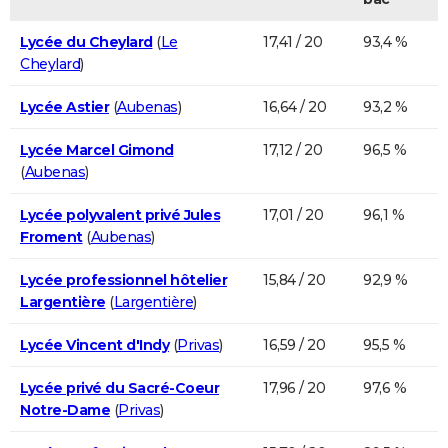
Lycée du Cheylard
(
Le
17,41 / 20
93,4 %
Cheylard
)
Lycée Astier
(
Aubenas
)
16,64 / 20
93,2 %
Lycée Marcel Gimond
17,12 / 20
96,5 %
(
Aubenas
)
Lycée polyvalent privé Jules
17,01 / 20
96,1 %
Froment
(
Aubenas
)
Lycée professionnel hôtelier
15,84 / 20
92,9 %
Largentière
(
Largentière
)
Lycée Vincent d'Indy
(
Privas
)
16,59 / 20
95,5 %
Lycée privé du Sacré-Coeur
17,96 / 20
97,6 %
Notre-Dame
(
Privas
)