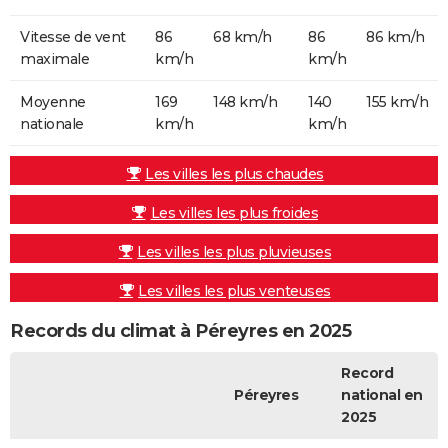
Vitesse de vent
86
68 km/h
86
86 km/h
maximale
km/h
km/h
Moyenne
169
148 km/h
140
155 km/h
nationale
km/h
km/h
Les villes les plus chaudes
Les villes les plus froides
Les villes les plus pluvieuses
Les villes les plus venteuses
Records du climat à Péreyres en 2025
Record
Péreyres
national en
2025