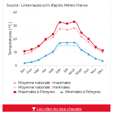
Source : Linternaute.com d'après Météo France
40
Températures ( °C )
30
20
10
0
Fev
Nov
Jan
Mar
Avr
Mai
Juin
Juil
Aout
Sept
Oct
Dec
Moyenne nationale : maximales
Moyenne nationale : minimales
Maximales à Péreyres
Minimales à Péreyres
Les villes les plus chaudes