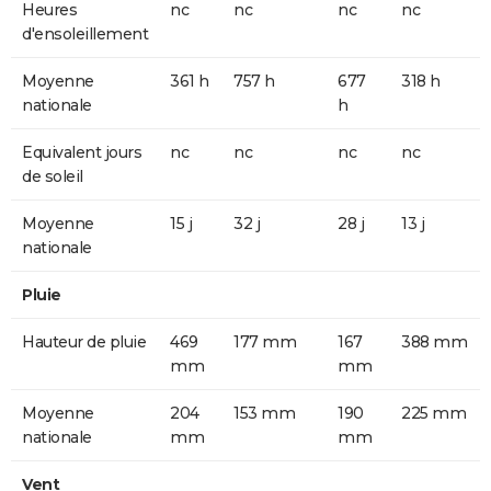
Heures
nc
nc
nc
nc
d'ensoleillement
Moyenne
361 h
757 h
677
318 h
nationale
h
Equivalent jours
nc
nc
nc
nc
de soleil
Moyenne
15 j
32 j
28 j
13 j
nationale
Pluie
Hauteur de pluie
469
177 mm
167
388 mm
mm
mm
Moyenne
204
153 mm
190
225 mm
nationale
mm
mm
Vent