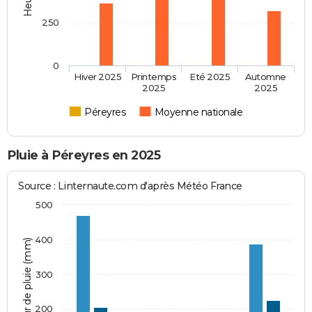
250
0
Hiver 2025
Printemps
Eté 2025
Automne
2025
2025
Péreyres
Moyenne nationale
Pluie à Péreyres en 2025
Source : Linternaute.com d'après Météo France
500
400
Hauteur de pluie (mm)
300
200