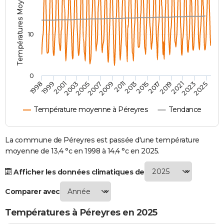
Températures Moyennes ( °C )
City break
Voyage de noces
Climat
Destinations
Voyage nature
Forum
+
PHOTO
GUIDES D'ACHAT
10
BONS PLANS
CARTE DE VOEUX
0
2001
2015
2005
2019
2009
2023
1999
2013
2003
2017
2007
2021
1998
2011
2025
Carte Bonne année
Carte Pâques
Carte de Noël
Carte Saint-Valentin
Carte d'anniversaire
DICTIONNAIRE
Température moyenne à Péreyres
Tendance
Biographies
Expressions
Dictionnaire
Citations
Proverbes
PROGRAMME TV
COPAINS D'AVANT
La commune de Péreyres est passée d'une température
moyenne de 13,4 °c en 1998 à 14,4 °c en 2025.
Se connecter
Collèges
Universités
Service militaire
S'inscrire
Lycées
Primaires
Entreprises
Avis de recherche
AVIS DE DÉCÈS
Afficher les données climatiques de
FORUM
Comparer avec
Lifestyle
Sport
Television
Cinema
Bricolage
Culture
Auto
Voyage
Températures à Péreyres en 2025