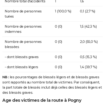
Nombre total d'accidents
1
1,6
Nombre de personnes
1 (100,0 %)
0,1 (2,7 %)
tuées
Nombre de personnes
0 (0)
1,5 (42,3 %)
indemnes
Nombre de personnes
0 (0)
2,0 (55,0 %)
blessées
- dont blessés graves
0 (0)
0,5 (15,3 %)
- dont blessés légers
0 (0)
1,4 (39,7 %)
NB :
les pourcentages de blessés légers et de blessés graves
sont rapportés au nombre total de victimes. Par conséquent,
la part totale de blessés inclut déjà celles des blessés légers et
des blessés graves.
Age des victimes de la route à Pogny