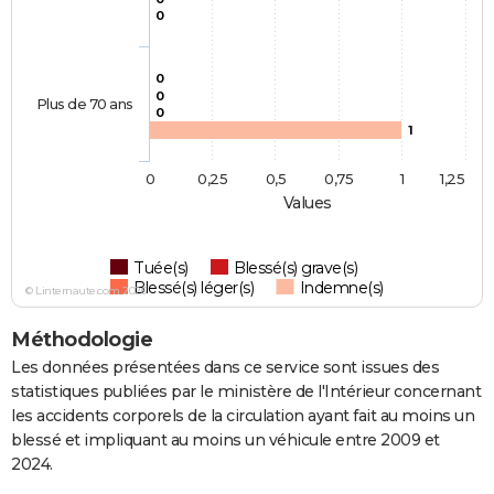
0
0
0
Plus de 70 ans
0
1
0
0,25
0,5
0,75
1
1,25
Values
Tuée(s)
Blessé(s) grave(s)
Blessé(s) léger(s)
Indemne(s)
© Linternaute.com 2026
Méthodologie
Les données présentées dans ce service sont issues des
statistiques publiées par le ministère de l'Intérieur concernant
les accidents corporels de la circulation ayant fait au moins un
blessé et impliquant au moins un véhicule entre 2009 et
2024.