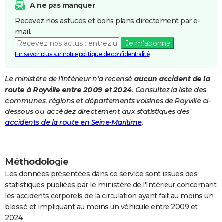
A ne pas manquer
City break
Voyage de noces
Climat
Destinations
Voyage nature
Forum
+
PHOTO
Recevez nos astuces et bons plans directement par e-
mail.
GUIDES D'ACHAT
Je m'abonne
BONS PLANS
En savoir plus sur notre politique de confidentialité
CARTE DE VOEUX
Le ministère de l'Intérieur n'a recensé
aucun accident de la
route à Royville entre 2009 et 2024
. Consultez la liste des
Carte Bonne année
Carte Pâques
Carte de Noël
Carte Saint-Valentin
Carte d'anniversaire
DICTIONNAIRE
communes, régions et départements voisines de Royville ci-
Biographies
Expressions
Dictionnaire
Citations
Proverbes
dessous ou accédez directement aux statistiques des
PROGRAMME TV
accidents de la route en Seine-Maritime
.
COPAINS D'AVANT
Se connecter
Collèges
Universités
Service militaire
S'inscrire
Lycées
Primaires
Entreprises
Avis de recherche
AVIS DE DÉCÈS
Méthodologie
FORUM
Les données présentées dans ce service sont issues des
statistiques publiées par le ministère de l'Intérieur concernant
Lifestyle
Sport
Television
Cinema
Bricolage
Culture
Auto
Voyage
les accidents corporels de la circulation ayant fait au moins un
blessé et impliquant au moins un véhicule entre 2009 et
2024.