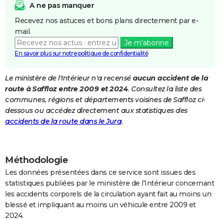
A ne pas manquer
City break
Voyage de noces
Climat
Destinations
Voyage nature
Forum
+
PHOTO
Recevez nos astuces et bons plans directement par e-
mail.
GUIDES D'ACHAT
Je m'abonne
BONS PLANS
En savoir plus sur notre politique de confidentialité
CARTE DE VOEUX
Le ministère de l'Intérieur n'a recensé
aucun accident de la
route à Saffloz entre 2009 et 2024
. Consultez la liste des
Carte Bonne année
Carte Pâques
Carte de Noël
Carte Saint-Valentin
Carte d'anniversaire
DICTIONNAIRE
communes, régions et départements voisines de Saffloz ci-
Biographies
Expressions
Dictionnaire
Citations
Proverbes
dessous ou accédez directement aux statistiques des
PROGRAMME TV
accidents de la route dans le Jura
.
COPAINS D'AVANT
Se connecter
Collèges
Universités
Service militaire
S'inscrire
Lycées
Primaires
Entreprises
Avis de recherche
AVIS DE DÉCÈS
Méthodologie
FORUM
Les données présentées dans ce service sont issues des
statistiques publiées par le ministère de l'Intérieur concernant
Lifestyle
Sport
Television
Cinema
Bricolage
Culture
Auto
Voyage
les accidents corporels de la circulation ayant fait au moins un
blessé et impliquant au moins un véhicule entre 2009 et
2024.