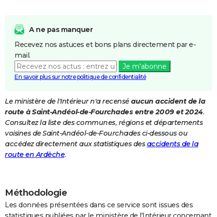
City break
Voyage de noces
Climat
Destinations
Voyage nature
Forum
+
PHOTO
A ne pas manquer
GUIDES D'ACHAT
Recevez nos astuces et bons plans directement par e-
BONS PLANS
mail.
Je m'abonne
CARTE DE VOEUX
En savoir plus sur notre politique de confidentialité
Carte Bonne année
Carte Pâques
Carte de Noël
Carte Saint-Valentin
Carte d'anniversaire
DICTIONNAIRE
Le ministère de l'Intérieur n'a recensé
aucun accident de la
Biographies
Expressions
Dictionnaire
Citations
Proverbes
PROGRAMME TV
route à Saint-Andéol-de-Fourchades entre 2009 et 2024
.
Consultez la liste des communes, régions et départements
COPAINS D'AVANT
voisines de Saint-Andéol-de-Fourchades ci-dessous ou
accédez directement aux statistiques des
accidents de la
Se connecter
Collèges
Universités
Service militaire
S'inscrire
Lycées
Primaires
Entreprises
Avis de recherche
AVIS DE DÉCÈS
route en Ardèche
.
FORUM
Lifestyle
Sport
Television
Cinema
Bricolage
Culture
Auto
Voyage
Méthodologie
Les données présentées dans ce service sont issues des
statistiques publiées par le ministère de l'Intérieur concernant