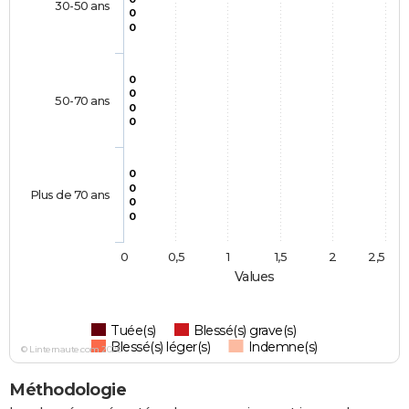
30-50 ans
0
0
0
0
50-70 ans
0
0
0
0
Plus de 70 ans
0
0
0
0,5
1
1,5
2
2,5
Values
Tuée(s)
Blessé(s) grave(s)
Blessé(s) léger(s)
Indemne(s)
© Linternaute.com 2026
Méthodologie