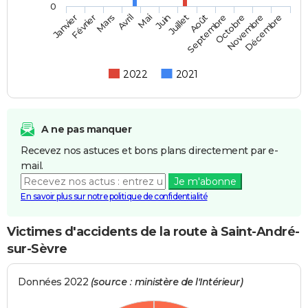
0
Février
Mai
Août
Novembre
Mars
Juin
Septembre
Décembre
Janvier
Avril
Juillet
Octobre
2022
2021
A ne pas manquer
Recevez nos astuces et bons plans directement par e-
mail.
Je m'abonne
En savoir plus sur notre politique de confidentialité
Victimes d'accidents de la route à Saint-André-
sur-Sèvre
Données 2022
(source : ministère de l'Intérieur)