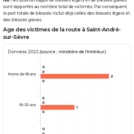
NB :
les pourcentages de blessés légers et de blessés graves
sont rapportés au nombre total de victimes. Par conséquent,
la part totale de blessés inclut déjà celles des blessés légers et
des blessés graves.
Age des victimes de la route à Saint-André-
sur-Sèvre
Données 2022
(source : ministère de l'Intérieur)
0
0
Moins de 18 ans
2
0
0
0
18-30 ans
1
0
0
0