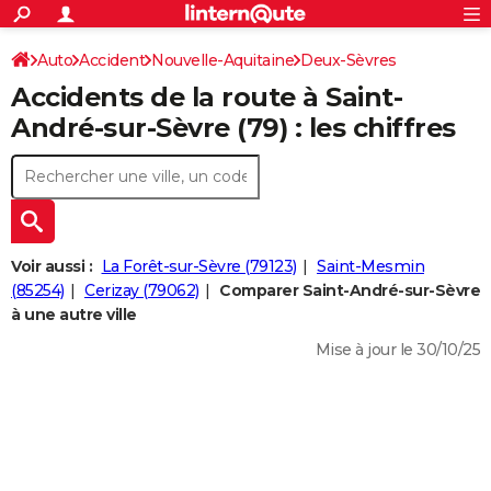
ACTUALITÉS
Connexion
S'inscrire
Auto
Accident
Nouvelle-Aquitaine
Deux-Sèvres
Rechercher
Société
Education
Villes
Politique
Faits Divers
Monde
+
SPORT
Accidents de la route à Saint-
Football
Cyclisme
Forum
Coupe du monde 2026
Tennis
Rugby
CULTURE
André-sur-Sèvre (79) : les chiffres
TNT
Cinéma
Musique
Programme TV
Streaming
Sorties cinéma
+
FINANCE
Impôts
Immobilier
Banque
Crédit
Retraite
Epargne
Risques naturels par ville
Assurance
AUTO
Réserver un essai
Berlines
Forum auto
Essais
Citadines
SUV
+
HIGH-TECH
Voir aussi :
La Forêt-sur-Sèvre (79123)
Saint-Mesmin
Meilleur smartphone
Ordinateurs
Guide high-tech
Mobiles
Internet
Jeux vidéo
+
(85254)
Cerizay (79062)
Comparer Saint-André-sur-Sèvre
BRICOLAGE
à une autre ville
Aménagement intérieur
Cuisine
Jardinage
+
Forum
Extérieur
Salle de bains
Rangement
WEEK-END
Mise à jour le 30/10/25
Escapades
Expositions
Week-end nature
Guides de France
Patrimoine
Musées
+
LIFESTYLE
Bien-être
Mode
+
Art de vivre
Loisirs
Modes de vie
SANTE
Guide de la santé
Médicaments
+
Alimentation
Maladies
Sommeil
VOYAGE