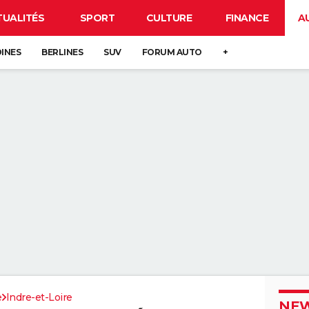
TUALITÉS
SPORT
CULTURE
FINANCE
A
DINES
BERLINES
SUV
FORUM AUTO
+
e
Indre-et-Loire
NEW