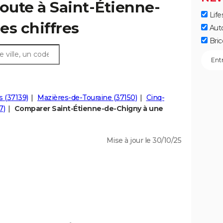
route à Saint-Étienne-
Life
les chiffres
Aut
Bric
 (37139)
Mazières-de-Touraine (37150)
Cinq-
7)
Comparer Saint-Étienne-de-Chigny à une
Mise à jour le 30/10/25