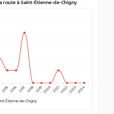
la route à Saint-Étienne-de-Chigny
4
2015
2016
2017
2018
2019
2020
2021
2022
2023
2024
int-Étienne-de-Chigny