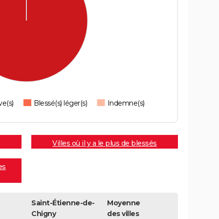
ve(s)
Blessé(s) léger(s)
Indemne(s)
Villes où il y a le plus de blessés
es
Saint-Étienne-de-
Moyenne
Chigny
des villes