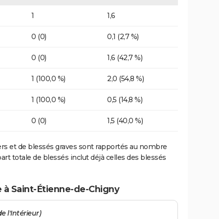
1
1,6
0 (0)
0,1 (2,7 %)
0 (0)
1,6 (42,7 %)
1 (100,0 %)
2,0 (54,8 %)
1 (100,0 %)
0,5 (14,8 %)
0 (0)
1,5 (40,0 %)
ers et de blessés graves sont rapportés au nombre
art totale de blessés inclut déjà celles des blessés
e à Saint-Étienne-de-Chigny
e l'Intérieur)