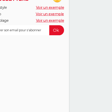
style
Voir un exemple
o
Voir un exemple
olage
Voir un exemple