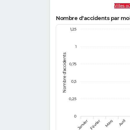
Villes où
Nombre d'accidents par moi
1,25
1
Nombre d'accidents
0,75
0,5
0,25
0
Février
Mars
Janvier
Avril