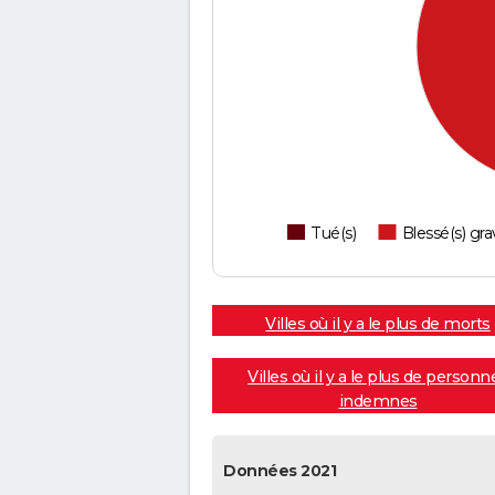
Tué(s)
Blessé(s) gra
Villes où il y a le plus de morts
Villes où il y a le plus de personn
indemnes
Données 2021