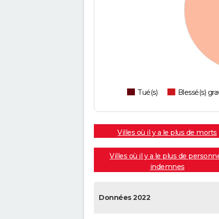
Tué(s)
Blessé(s) gra
Villes où il y a le plus de morts
Villes où il y a le plus de personn
indemnes
Données 2022