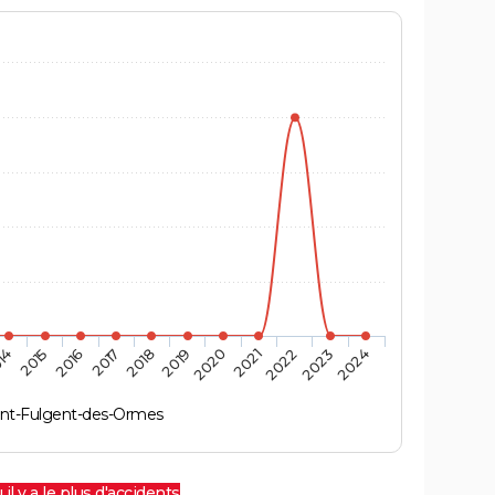
14
2015
2016
2017
2018
2019
2020
2021
2022
2023
2024
int-Fulgent-des-Ormes
 il y a le plus d'accidents