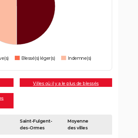
ve(s)
Blessé(s) léger(s)
Indemne(s)
Villes où il y a le plus de blessés
es
Saint-Fulgent-
Moyenne
des-Ormes
des villes