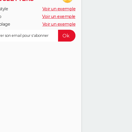
style
Voir un exemple
o
Voir un exemple
olage
Voir un exemple