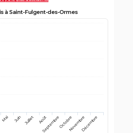
s à Saint-Fulgent-des-Ormes
Mai
Août
Novembre
Juin
Septembre
Décembre
Juillet
Octobre