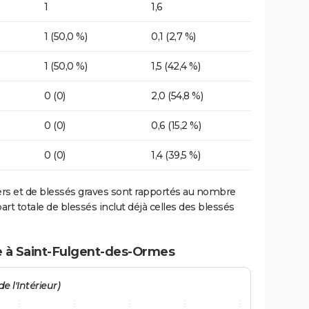
1
1,6
1 (50,0 %)
0,1 (2,7 %)
1 (50,0 %)
1,5 (42,4 %)
0 (0)
2,0 (54,8 %)
0 (0)
0,6 (15,2 %)
0 (0)
1,4 (39,5 %)
ers et de blessés graves sont rapportés au nombre
art totale de blessés inclut déjà celles des blessés
e à Saint-Fulgent-des-Ormes
e l'Intérieur)