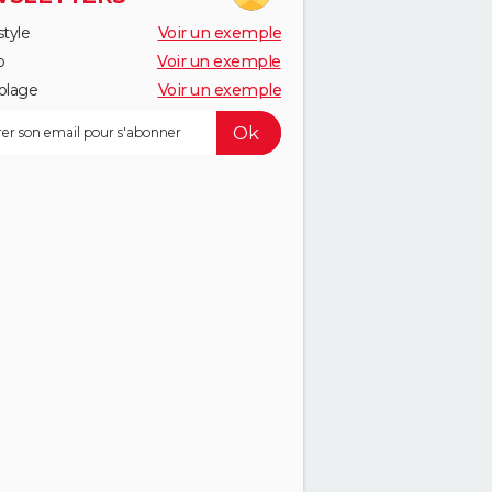
style
Voir un exemple
o
Voir un exemple
olage
Voir un exemple