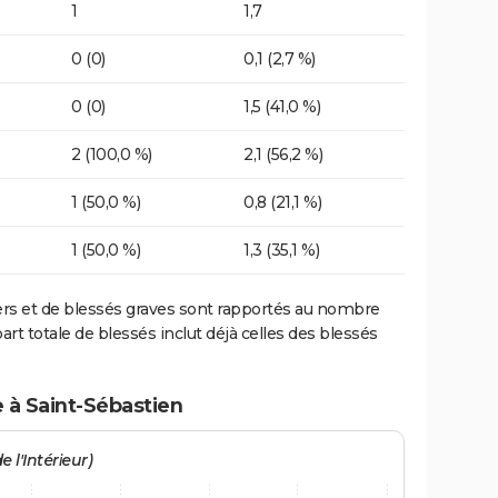
1
1,7
0 (0)
0,1 (2,7 %)
0 (0)
1,5 (41,0 %)
2 (100,0 %)
2,1 (56,2 %)
1 (50,0 %)
0,8 (21,1 %)
1 (50,0 %)
1,3 (35,1 %)
ers et de blessés graves sont rapportés au nombre
art totale de blessés inclut déjà celles des blessés
 à Saint-Sébastien
e l'Intérieur)