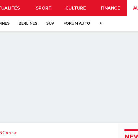
TUALITÉS
SPORT
CULTURE
FINANCE
A
DINES
BERLINES
SUV
FORUM AUTO
+
e
Creuse
NEW