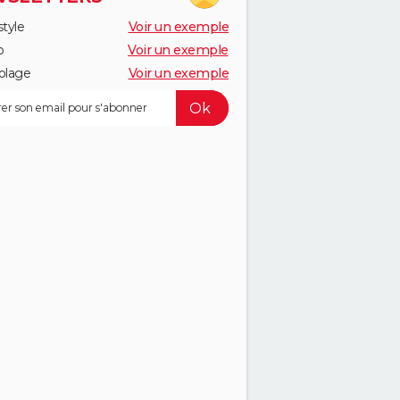
style
Voir un exemple
o
Voir un exemple
olage
Voir un exemple