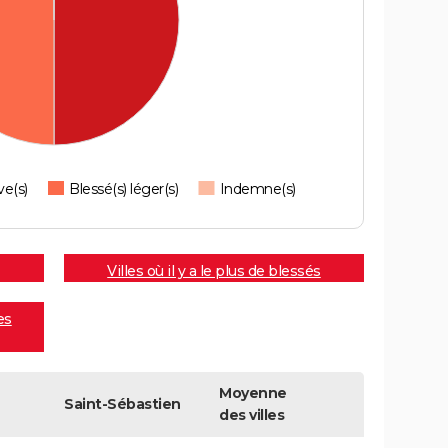
ve(s)
Blessé(s) léger(s)
Indemne(s)
Villes où il y a le plus de blessés
es
Moyenne
Saint-Sébastien
des villes