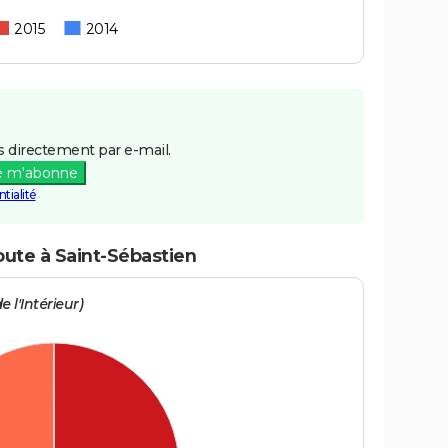
2015
2014
 directement par e-mail.
e m'abonne
tialité
oute à Saint-Sébastien
e l'Intérieur)