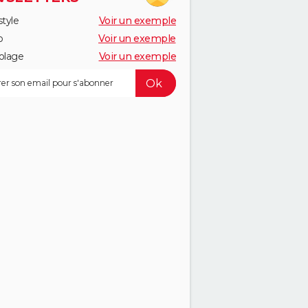
style
Voir un exemple
o
Voir un exemple
olage
Voir un exemple