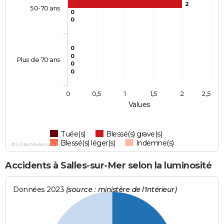
2
50-70 ans
0
0
0
0
Plus de 70 ans
0
0
0
0,5
1
1,5
2
2,5
Values
Tuée(s)
Blessé(s) grave(s)
Blessé(s) léger(s)
Indemne(s)
© Linternaute.com 2026
Accidents à Salles-sur-Mer selon la luminosité
Données 2023
(source : ministère de l'Intérieur)