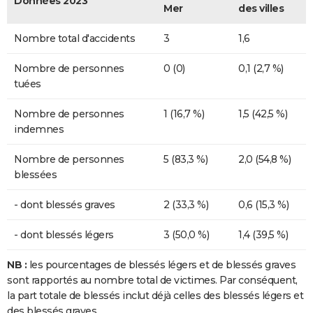
Données 2023
Mer
des villes
Nombre total d'accidents
3
1,6
Nombre de personnes
0 (0)
0,1 (2,7 %)
tuées
Nombre de personnes
1 (16,7 %)
1,5 (42,5 %)
indemnes
Nombre de personnes
5 (83,3 %)
2,0 (54,8 %)
blessées
- dont blessés graves
2 (33,3 %)
0,6 (15,3 %)
- dont blessés légers
3 (50,0 %)
1,4 (39,5 %)
NB :
les pourcentages de blessés légers et de blessés graves
sont rapportés au nombre total de victimes. Par conséquent,
la part totale de blessés inclut déjà celles des blessés légers et
des blessés graves.