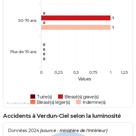
0
1
50-70 ans
0
1
0
0
Plus de 70 ans
0
0
0
0,25
0,5
0,75
1
1,25
Values
Tuée(s)
Blessé(s) grave(s)
Blessé(s) léger(s)
Indemne(s)
© Linternaute.com 2026
Accidents à Verdun-Ciel selon la luminosité
Données 2024
(source : ministère de l'Intérieur)