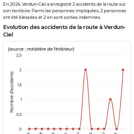
En 2024, Verdun-Ciel a enregistré 2 accidents de la route sur
City break
Voyage de noces
Climat
Destinations
Voyage nature
Forum
+
PHOTO
son territoire. Parmi les personnes impliquées, 2 personnes
ont été blessées et 2 en sont sorties indemnes.
GUIDES D'ACHAT
Evolution des accidents de la route à Verdun-
BONS PLANS
Ciel
CARTE DE VOEUX
(source : ministère de l'Intérieur)
Carte Bonne année
Carte Pâques
Carte de Noël
Carte Saint-Valentin
Carte d'anniversaire
2,5
DICTIONNAIRE
Biographies
Expressions
Dictionnaire
Citations
Proverbes
PROGRAMME TV
2
Nombre d'accidents
COPAINS D'AVANT
1,5
Se connecter
Collèges
Universités
Service militaire
S'inscrire
Lycées
Primaires
Entreprises
Avis de recherche
AVIS DE DÉCÈS
1
FORUM
0,5
Lifestyle
Sport
Television
Cinema
Bricolage
Culture
Auto
Voyage
0