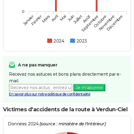
0
Février
Mai
Août
Novembre
Mars
Juin
Septembre
Décembre
Janvier
Avril
Juillet
Octobre
2024
2023
A ne pas manquer
Recevez nos astuces et bons plans directement par e-
mail.
Je m'abonne
En savoir plus sur notre politique de confidentialité
Victimes d'accidents de la route à Verdun-Ciel
Données 2024
(source : ministère de l'Intérieur)