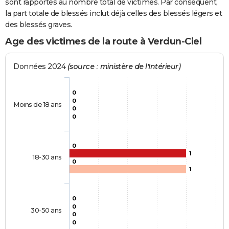
sont rapportés au nombre total de victimes. Par conséquent,
la part totale de blessés inclut déjà celles des blessés légers et
des blessés graves.
Age des victimes de la route à Verdun-Ciel
Données 2024
(source : ministère de l'Intérieur)
0
0
Moins de 18 ans
0
0
0
1
18-30 ans
0
1
0
0
30-50 ans
0
0