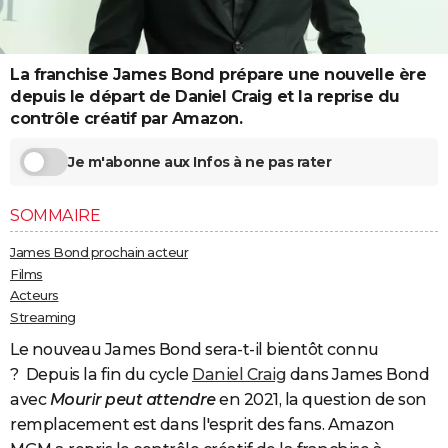
City break
Voyage de noces
Climat
Destinations
Voyage nature
Forum
+
PHOTO
GUIDES D'ACHAT
La franchise James Bond prépare une nouvelle ère
depuis le départ de Daniel Craig et la reprise du
BONS PLANS
contrôle créatif par Amazon.
CARTE DE VOEUX
Je m'abonne aux Infos à ne pas rater
Carte Bonne année
Carte Pâques
Carte de Noël
Carte Saint-Valentin
Carte d'anniversaire
DICTIONNAIRE
SOMMAIRE
Biographies
Expressions
Dictionnaire
Citations
Proverbes
PROGRAMME TV
James Bond prochain acteur
COPAINS D'AVANT
Films
Acteurs
Se connecter
Collèges
Universités
Service militaire
S'inscrire
Lycées
Primaires
Entreprises
Avis de recherche
AVIS DE DÉCÈS
Streaming
Le nouveau James Bond sera-t-il bientôt connu
FORUM
? Depuis la fin du cycle
Daniel Craig
dans James Bond
Lifestyle
Sport
Television
Cinema
Bricolage
Culture
Auto
Voyage
avec
Mourir peut attendre
en 2021, la question de son
remplacement est dans l'esprit des fans. Amazon