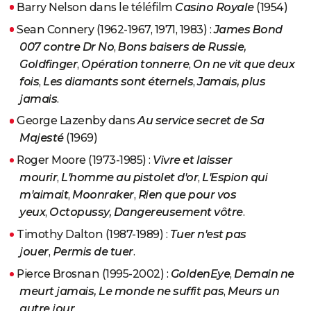
Barry Nelson dans le téléfilm
Casino Royale
(1954)
Sean Connery (1962-1967, 1971, 1983) :
James Bond
007 contre Dr No
,
Bons baisers de Russie,
Goldfinger
,
Opération tonnerre
,
On ne vit que deux
fois
,
Les diamants sont éternels
,
Jamais, plus
jamais
.
George Lazenby dans
Au service secret de Sa
Majesté
(1969)
Roger Moore (1973-1985) :
Vivre et laisser
mourir
,
L'homme au pistolet d'or
,
L'Espion qui
m'aimait
,
Moonraker
,
Rien que pour vos
yeux
,
Octopussy, Dangereusement vôtre
.
Timothy Dalton (1987-1989) :
Tuer n'est pas
jouer
,
Permis de tuer
.
Pierce Brosnan (1995-2002) :
GoldenEye
,
Demain ne
meurt jamais,
Le monde ne suffit pas
,
Meurs un
autre jour