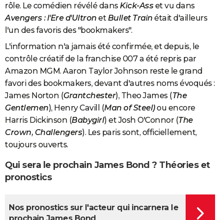
rôle. Le comédien révélé dans
Kick-Ass
et vu dans
Avengers : l'Ere d'Ultron
et
Bullet Train
était
d'ailleurs
l'un des favoris des "bookmakers".
L'information n'a jamais été confirmée, et depuis, le
contrôle créatif de la franchise 007 a été repris par
Amazon MGM. Aaron Taylor Johnson reste le grand
favori des bookmakers, devant d'autres noms évoqués :
James Norton (
Grantchester
), Theo James (
The
Gentlemen
), Henry Cavill (
Man of Steel)
ou encore
Harris Dickinson (
Babygirl
) et Josh O'Connor (
The
Crown, Challengers
).
Les paris sont, officiellement,
toujours ouverts.
Qui sera le prochain James Bond ? Théories et
pronostics
Nos pronostics sur l'acteur qui incarnera le
prochain James Bond