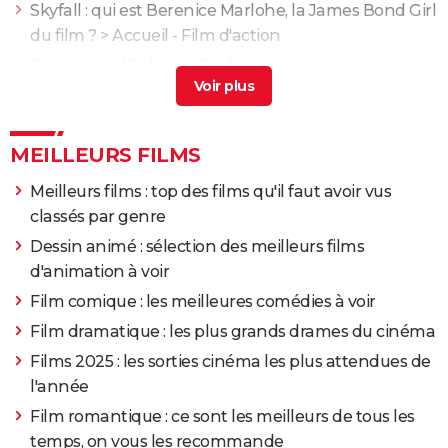
Skyfall : qui est Berenice Marlohe, la James Bond Girl
du film ?
> Accueil - Film d'action
Quantum of Solace
> Guide
Meurs un autre jour
> Guide
007 Spectre : synopsis, casting, bande-annonce,
streaming, photos...
> Guide
MEILLEURS FILMS
Meilleurs films : top des films qu'il faut avoir vus
classés par genre
Dessin animé : sélection des meilleurs films
d'animation à voir
Film comique : les meilleures comédies à voir
Film dramatique : les plus grands drames du cinéma
Films 2025 : les sorties cinéma les plus attendues de
l'année
Film romantique : ce sont les meilleurs de tous les
temps, on vous les recommande