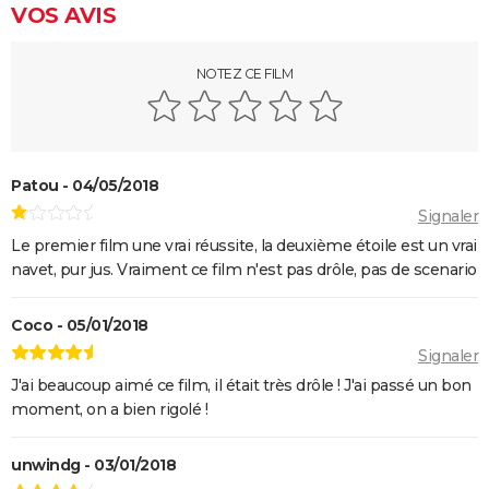
VOS AVIS
Les Aventures de Rabbi Jacob
L'Origine du monde
NOTEZ CE FILM
OSS 117 3 : que disent les critiques sur le film ?
Monty Python, Sacré Graal
The French Dispatch : faut-il voir le dernier Wes
Patou - 04/05/2018
Anderson ? Critiques
Signaler
La Traversée
Le premier film une vrai réussite, la deuxième étoile est un vrai
Gaston Lagaffe : intrigue, avis, streaming... Tout sur
navet, pur jus. Vraiment ce film n'est pas drôle, pas de scenario
l'adaptation de la BD culte
Coco - 05/01/2018
Signaler
J'ai beaucoup aimé ce film, il était très drôle ! J'ai passé un bon
moment, on a bien rigolé !
unwindg - 03/01/2018