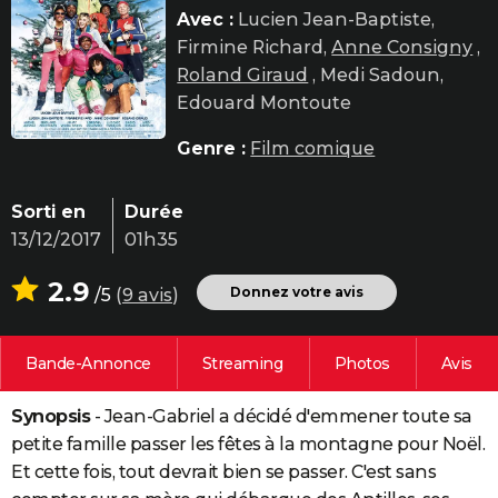
Avec :
Lucien Jean-Baptiste,
City break
Voyage de noces
Climat
Destinations
Voyage nature
Forum
+
PHOTO
Firmine Richard,
Anne Consigny
,
GUIDES D'ACHAT
Roland Giraud
, Medi Sadoun,
Edouard Montoute
BONS PLANS
Genre :
Film comique
CARTE DE VOEUX
Carte Bonne année
Carte Pâques
Carte de Noël
Carte Saint-Valentin
Carte d'anniversaire
DICTIONNAIRE
Sorti en
Durée
13/12/2017
01h35
Biographies
Expressions
Dictionnaire
Citations
Proverbes
PROGRAMME TV
2.9
Donnez votre avis
/5
(
9 avis
)
COPAINS D'AVANT
Se connecter
Collèges
Universités
Service militaire
S'inscrire
Lycées
Primaires
Entreprises
Avis de recherche
AVIS DE DÉCÈS
Bande-Annonce
Streaming
Photos
Avis
FORUM
Synopsis
- Jean-Gabriel a décidé d'emmener toute sa
Lifestyle
Sport
Television
Cinema
Bricolage
Culture
Auto
Voyage
petite famille passer les fêtes à la montagne pour Noël.
Et cette fois, tout devrait bien se passer. C'est sans