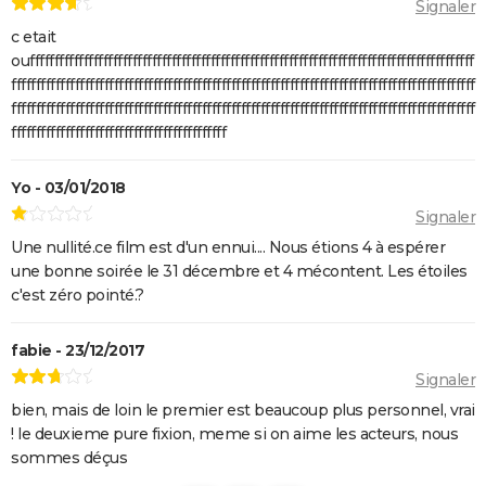
Signaler
c etait
oufffffffffffffffffffffffffffffffffffffffffffffffffffffffffffffffffffffffffffffffffffffffffff
fffffffffffffffffffffffffffffffffffffffffffffffffffffffffffffffffffffffffffffffffffffffffffffff
fffffffffffffffffffffffffffffffffffffffffffffffffffffffffffffffffffffffffffffffffffffffffffffff
ffffffffffffffffffffffffffffffffffffffffffff
Yo - 03/01/2018
Signaler
Une nullité.ce film est d'un ennui.... Nous étions 4 à espérer
une bonne soirée le 31 décembre et 4 mécontent. Les étoiles
c'est zéro pointé.?
fabie - 23/12/2017
Signaler
bien, mais de loin le premier est beaucoup plus personnel, vrai
! le deuxieme pure fixion, meme si on aime les acteurs, nous
sommes déçus