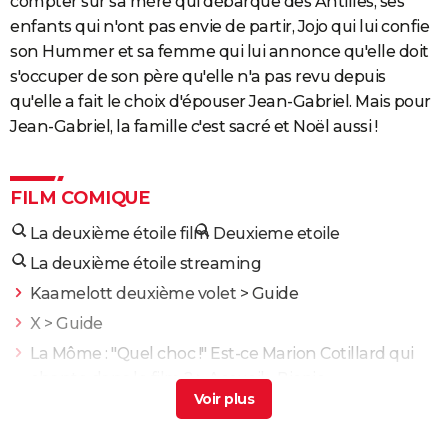
compter sur sa mère qui débarque des Antilles, ses
enfants qui n'ont pas envie de partir, Jojo qui lui confie
son Hummer et sa femme qui lui annonce qu'elle doit
s'occuper de son père qu'elle n'a pas revu depuis
qu'elle a fait le choix d'épouser Jean-Gabriel. Mais pour
Jean-Gabriel, la famille c'est sacré et Noël aussi !
FILM COMIQUE
La deuxième étoile film
Deuxieme etoile
La deuxième étoile streaming
Kaamelott deuxième volet
> Guide
X
> Guide
La Môme : "Quel choc !" Est-ce Marion Cotillard qui
chante dans le film ?
> Accueil - Biopic
Quand sort la deuxième partie de mercredi
> Guide
Quand sort la deuxieme partie de bridgerton
>