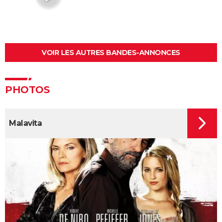
Barbie : même Ryan Gosling était "déçu", les
nominations aux Oscars ont provoqué un tollé
Astérix et Obélix et L'Empire du Milieu : casting,
streaming, critiques, avis... Tout savoir
VOIR LES AUTRES BANDES-ANNONCES
Kaamelott, premier volet : quand sort la suite du film
au cinéma ?
La Cité de la peur : Valérie Lemercier a fait une
PHOTOS
bourde lors du tournage, l'avez-vous remarquée à
l'écran ?
Malavita
Qu'est-ce qu'on a fait au Bon Dieu 3 : une suite est-
elle prévue ?
Fratè
Les Tuche 4 : la mort de Michel Blanc a été "terrible"
pour Jean-Paul Rouve
En même temps
Les Aventures de Rabbi Jacob