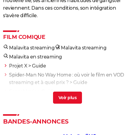
nouvelle vie, ses anciennes habitudes de gangster
reviennent. Dans ces conditions, son intégration
s'avère difficile.
FILM COMIQUE
Malavita streaming vf
Malavita streaming
Malavita en streaming
Projet X
> Guide
Spider-Man No Way Home : où voir le film en VOD
streaming et à quel prix ?
> Guide
Scary Movie
> Guide
Qu'est-ce qu'on a fait au bon dieu : "Je ne le sens
pas", Cyril Hanouna a refusé un rôle dans le film aux
12 millions d'entrées
> Accueil - Film comique
BANDES-ANNONCES
The Shadow's Edge
> Guide
Intouchables : "Sans lui je serais mort de