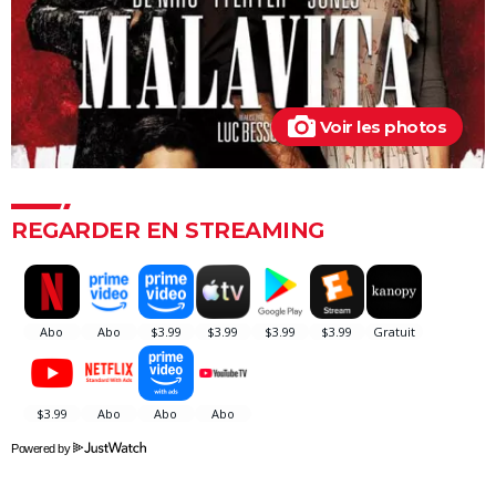
L'Origine du monde
OSS 117 3 : que disent les critiques sur le film ?
Monty Python, Sacré Graal
The French Dispatch : faut-il voir le dernier Wes
Voir les photos
Anderson ? Critiques
La Traversée
Gaston Lagaffe : intrigue, avis, streaming... Tout sur
REGARDER EN STREAMING
l'adaptation de la BD culte
Powered by