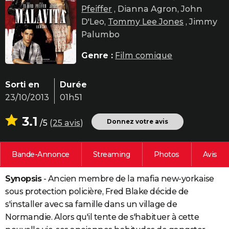
Pfeiffer
, Dianna Agron, John
City break
Voyage de noces
Climat
Destinations
Voyage nature
Forum
+
PHOTO
D'Leo,
Tommy Lee Jones
, Jimmy
GUIDES D'ACHAT
Palumbo
BONS PLANS
Genre :
Film comique
CARTE DE VOEUX
Sorti en
Durée
Carte Bonne année
Carte Pâques
Carte de Noël
Carte Saint-Valentin
Carte d'anniversaire
DICTIONNAIRE
23/10/2013
01h51
Biographies
Expressions
Dictionnaire
Citations
Proverbes
PROGRAMME TV
3.1
Donnez votre avis
/5
(
25 avis
)
COPAINS D'AVANT
Bande-Annonce
Streaming
Photos
Avis
Se connecter
Collèges
Universités
Service militaire
S'inscrire
Lycées
Primaires
Entreprises
Avis de recherche
AVIS DE DÉCÈS
Synopsis
- Ancien membre de la mafia new-yorkaise
FORUM
sous protection policière, Fred Blake décide de
Lifestyle
Sport
Television
Cinema
Bricolage
Culture
Auto
Voyage
s'installer avec sa famille dans un village de
Normandie. Alors qu'il tente de s'habituer à cette