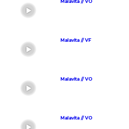
Malavita // VO
décomposition", la touchante histoire vraie qui a
inspiré le film culte
La vie pour de vrai : les retrouvailles de Kad Merad et
Dany Boon au cinéma
Le Dîner de cons : ça a vraiment existé, un célèbre
Malavita // VF
acteur français s'est même fait piéger
Adieu Les Cons : synopsis, critique, César, âge, bande-
annonce, avis...
Les Tuche 5 : le roi Charles, Camilla, Elton John... Qui
les jouent dans God save the Tuche ?
Malavita // VO
On sourit pour la photo
La Grande Vadrouille : Louis de Funès s'est entraîné
pendant trois mois pour cette scène qui ne dure
pourtant que quelques minutes
Le diable s'habille en Prada 2 : le film aura-t-il droit à
Malavita // VO
une suite ?