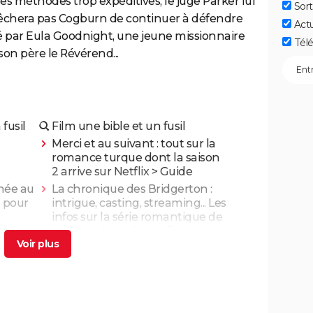
s méthodes trop expéditives, le juge Parker lui
Sort
mpêchera pas Cogburn de continuer à défendre
Act
cté par Eula Goodnight, une jeune missionnaire
Télé
on père le Révérend...
fusil
Film une bible et un fusil
Merci et au suivant : tout sur la
romance turque dont la saison
2 arrive sur Netflix
> Guide
rnée au
La chronique des Bridgerton :
e pour
intrigue, casting, streaming... Les
infos sur la série romantique de
Netflix
> Accueil - Netflix
ing,
Et au milieu coule une rivière : le film
de Robert Redford s'inspire-t-il d'une
histoire vraie ?
> Accueil - Film
dramatique
e
Killers of the Flower Moon : date de