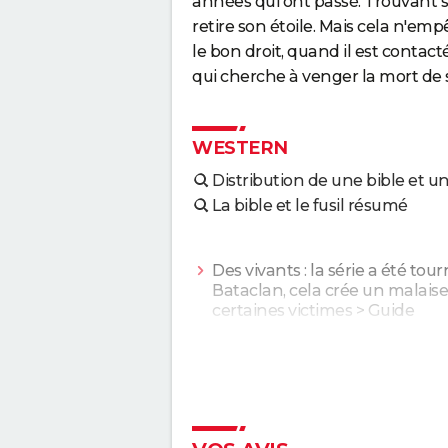
années qui ont passé. Trouvant se
retire son étoile. Mais cela n'e
le bon droit, quand il est conta
qui cherche à venger la mort de s
WESTERN
Distribution de une bible et un 
La bible et le fusil résumé
Des vivants : la série a été tou
Bataclan, cela crée un malais
certaines victimes
> Guide
1923 : synopsis, casting, stream
date… Tout sur la série de
Paramount +
> Guide
Mon nom est personne : tout l