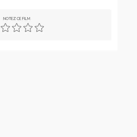
 que
sortie, trailer, séances, streaming,
ern
critiques et avis...
NOTEZ CE FILM
Et pour quelques dollars de plus
a
Il était une fois dans l'Ouest
e
Le Bon, la Brute et le Truand (version
intégrale)