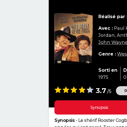
Réalisé par 
Avec :
Paul 
Jordan, Ant
John Wayn
Genre :
Wes
Sorti en
D
1975
0
3.7
D
/5
Synopsis
Synopsis
- Le shérif Rooster Cog