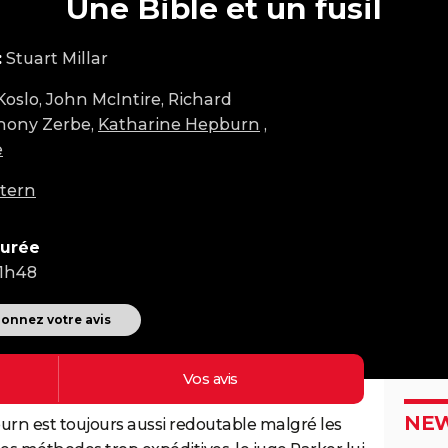
Une Bible et un fusil
:
Stuart Millar
Koslo, John McIntire, Richard
hony Zerbe,
Katharine Hepburn
,
e
tern
urée
1h48
onnez votre avis
Vos
avis
NEW
burn est toujours aussi redoutable malgré les