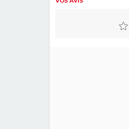
VOS AVIS
monde se trompe en pensant
Sergio Leone a réalisé ce west
culte sorti il y a 53 ans
Les Frères Sisters
Impitoyable : Gene Hackman 
terrifié Morgan Freeman sur l
tournage
Les Sept Mercenaires
Rio Bravo