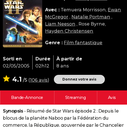
City break
Voyage de noces
Climat
Destinations
Voyage nature
Forum
+
PHOTO
Avec :
Temuera Morrisson,
Ewan
McGregor
,
Natalie Portman
,
GUIDES D'ACHAT
Liam Neeson
, Rose Byrne,
BONS PLANS
Hayden Christensen
CARTE DE VOEUX
Genre :
Film fantastique
Carte Bonne année
Carte Pâques
Carte de Noël
Carte Saint-Valentin
Carte d'anniversaire
DICTIONNAIRE
Sorti en
Durée
À partir de
Biographies
Expressions
Dictionnaire
Citations
Proverbes
PROGRAMME TV
02/05/2005
02h12
8 ans
COPAINS D'AVANT
4.1
Donnez votre avis
/5
(
106 avis
)
Se connecter
Collèges
Universités
Service militaire
S'inscrire
Lycées
Primaires
Entreprises
Avis de recherche
AVIS DE DÉCÈS
Bande-Annonce
Streaming
Avis
FORUM
Lifestyle
Sport
Television
Cinema
Bricolage
Culture
Auto
Voyage
Synopsis
- Résumé de Star Wars épisode 2 : Depuis le
blocus de la planète Naboo par la Fédération du
commerce, la République, gouvernée par le Chancelier