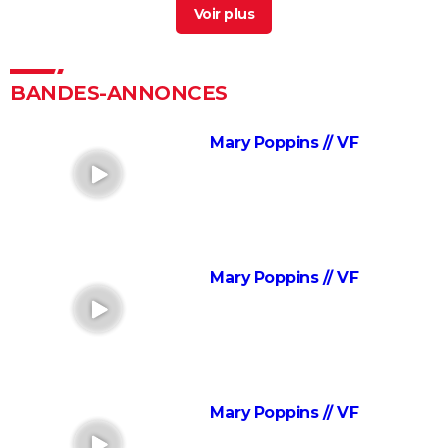
Mary
> Guide
Blanche-Neige : le live action de Disney a un gros
problème, et c'est difficile de l'ignorer
BANDES-ANNONCES
Moulin Rouge : Nicole Kidman et Ewan McGregor
chantent-ils vraiment dans le film ?
Mary Poppins // VF
Emilia Pérez : une course aux récompenses stoppée
par plusieurs controverses
A Star is Born : synopsis, avis, streaming, Lady Gaga
et Bradley Cooper...
Mary Poppins // VF
La La Land : Emma Stone et Ryan Gosling chantent-
ils vraiment dans le film ?
West Side Story : 60 ans après, l'une des actrices du
film original décroche un rôle dans la version de
Spielberg
Mary Poppins // VF
Joker Folie à deux : streaming, avis, bande-annonce,
casting...