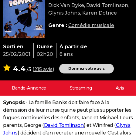
Dick Van Dyke, David Tomlinson,
City break
Voyage de noces
Climat
Destinations
Voyage nature
Forum
+
PHOTO
Glynis Johns, Karen Dotrice
GUIDES D'ACHAT
Genre :
Comédie musicale
BONS PLANS
CARTE DE VOEUX
Sorti en
Durée
À partir de
25/02/2001
02h20
8 ans
Carte Bonne année
Carte Pâques
Carte de Noël
Carte Saint-Valentin
Carte d'anniversaire
DICTIONNAIRE
4.4
Biographies
Expressions
Dictionnaire
Citations
Proverbes
Donnez votre avis
/5
(
215 avis
)
PROGRAMME TV
COPAINS D'AVANT
Bande-Annonce
Streaming
Avis
Se connecter
Collèges
Universités
Service militaire
S'inscrire
Lycées
Primaires
Entreprises
Avis de recherche
AVIS DE DÉCÈS
Synopsis
- La famille Banks doit faire face à la
FORUM
démission de leur nurse qui ne peut plus supporter les
Lifestyle
Sport
Television
Cinema
Bricolage
Culture
Auto
Voyage
fugues continuelles des enfants, Jane et Michael. Leurs
parents, George (
David Tomlinson
) et Winifred (
Glynis
Johns
) décident d'en recruter une nouvelle. C'est alors