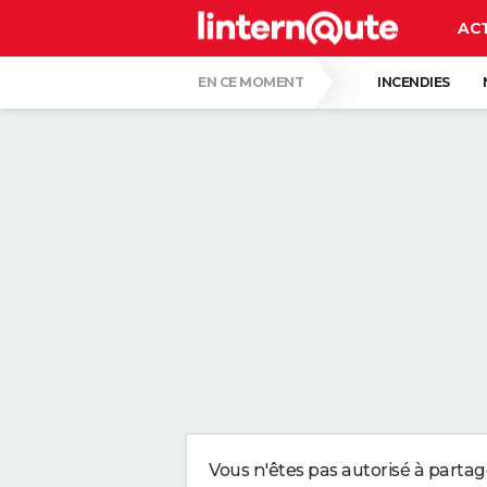
AC
EN CE MOMENT
INCENDIES
GUERRE EN IRAN
LUNETTES POUR L'É
"APPLIQUER CE LIQUIDE VAISSELLE AIDE 
LES PSYCHOLOGUES SONT CLAIRS : LAISSE
TONY SILVESTRE, ÉDUCATEUR CANIN : "UN
CE CHEF ÉTOILÉ EST FORMEL : VOICI LES 
Vous n'êtes pas autorisé à parta