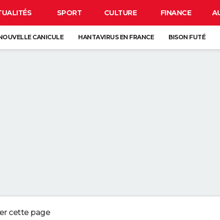
TUALITÉS
SPORT
CULTURE
FINANCE
A
NOUVELLE CANICULE
HANTAVIRUS EN FRANCE
BISON FUTÉ
CLIPSE
CARTE DE L'ÉCLIPSE SOLAIRE DU 12 AOÛT
À DÉGRAISSER LA PAROI DE DOUCHE" : LA MEILLEURE SOLUTION SELON C
R LA VAISSELLE SALE S'ACCUMULER DANS L'ÉVIER N'EST PAS UN SIGNE 
 CHIEN QUI ÉTERNUE N'EST PAS MALADE, C'EST UN SIGNE POUR DIRE QU'
3 DÉTAILS À VÉRIFIER POUR CHOISIR UN BON MELON
ger cette page