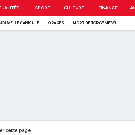
TUALITÉS
SPORT
CULTURE
FINANCE
A
NOUVELLE CANICULE
ORAGES
MORT DE JORGE MESSI
CLIPSE
CARTE DE L'ÉCLIPSE SOLAIRE DU 12 AOÛT
OS DU LAVAGE DES DRAPS : "L'IDÉAL EST DE LES CHANGER UNE FOIS P
UX QUI CONSERVENT LES REÇUS OU LES VIEUX TICKETS DE CAISSES NE
 EN PLUS DE JARDINIERS MISENT SUR CETTE MÉTHODE
ERBALISENT LES CONDUCTEURS UTILISANT LEUR TÉLÉPHONE AU VOLANT
ger cette page