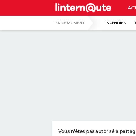
AC
EN CE MOMENT
INCENDIES
RÉSULTAT LOTO
LUNETTES POUR L'É
ALVARO FERNANDEZ, PHARMACIEN, À PROP
LES PSYCHOLOGUES SONT D'ACCORD : CE
DU CARTON AU LIEU DU GAZON : DE PLUS
DES POLICIERS DÉGUISÉS EN BUISSON V
Vous n'êtes pas autorisé à parta