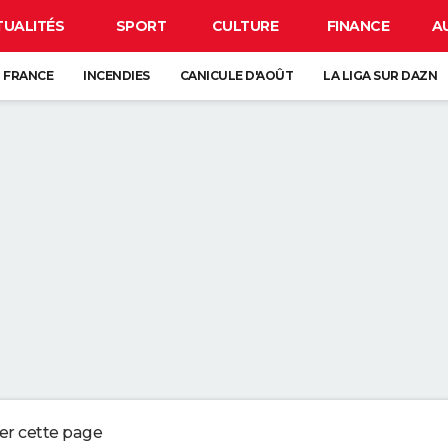
TUALITÉS
SPORT
CULTURE
FINANCE
A
 FRANCE
INCENDIES
CANICULE D'AOÛT
LA LIGA SUR DAZN
CARTE DE L'ÉCLIPSE SOLAIRE DU 12 AOÛT
ANCE : L'UN D'ENTRE EUX SE CACHE FORCÉMENT PRÈS DE CHEZ VOUS
VE-VAISSELLE DEVRAIENT ÊTRE VOS MEILLEURES ALLIÉES DANS LA SALLE
UR LE SABLE SEC DE LA PLAGE PEUT NÉCESSITER JUSQU'À PRÈS DE TRO
 QUI CONSERVENT DES SOUVENIRS DE L'ENFANCE DE LEURS ENFANTS NE
ger cette page