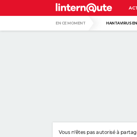
AC
EN CE MOMENT
HANTAVIRUS EN
PASCAL OBISPO
GUERRE EN IRAN
CE SONT LES PLUS BEAUX JARDINS DE FR
VOICI POURQUOI LES PASTILLES POUR LA
SERGIO LOPEZ LOPEZ, KINÉ : "MARCHER S
SELON LA PSYCHOLOGIE, LES PERSONNES
Vous n'êtes pas autorisé à parta