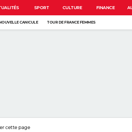
TUALITÉS
SPORT
CULTURE
FINANCE
A
NOUVELLE CANICULE
TOUR DE FRANCE FEMMES
IRUS EN FRANCE
BISON FUTÉ
LUNETTES POUR L'ÉCLIPSE
 DE LA VIE SUR TERRE : ELLE EST PLUS TARDIVE QUE LES PRÉCÉDENTES
É DEPUIS LE MOYEN ÂGE, ELLE EST EUROPÉENNE
ORD DE L'EXTINCTION IL Y A 30 ANS, RENAÎT GRÂCE À UN ARBRE
ESSE ? CE QUE VOUS DEVEZ ABSOLUMENT SAVOIR AVANT DE PRENDRE L
ger cette page