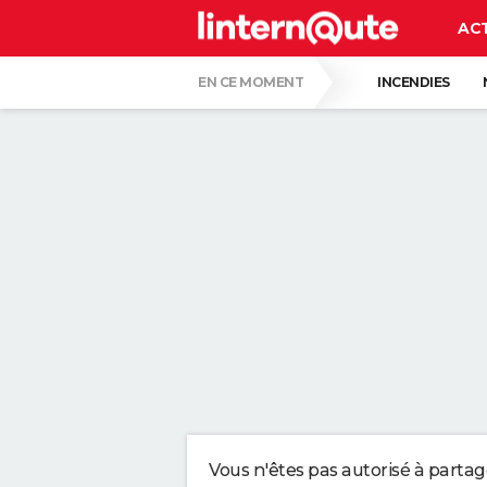
AC
EN CE MOMENT
INCENDIES
MORT DE MICHEL DEJENEFFE
HANTAV
CARTE DE L'ÉCLIPSE SOLAIRE DU 12 AOÛT
UNE NOUVELLE DATE ÉVOQUÉE POUR LA FIN
C'EST LA LANGUE QUI A LE MOINS CHANG
LE PLUS GROS PERROQUET DU MONDE, AU B
QUELLE AMENDE EN CAS D'EXCÈS DE VIT
Vous n'êtes pas autorisé à parta