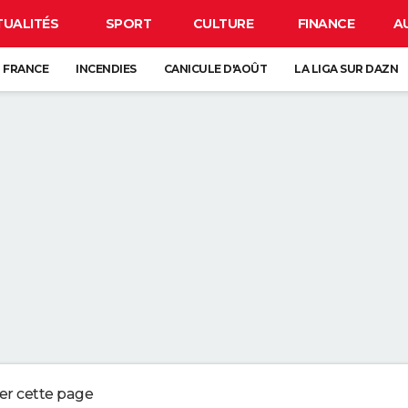
TUALITÉS
SPORT
CULTURE
FINANCE
A
 FRANCE
INCENDIES
CANICULE D'AOÛT
LA LIGA SUR DAZN
CARTE DE L'ÉCLIPSE SOLAIRE DU 12 AOÛT
ANCE : L'UN D'ENTRE EUX SE CACHE FORCÉMENT PRÈS DE CHEZ VOUS
VE-VAISSELLE DEVRAIENT ÊTRE VOS MEILLEURES ALLIÉES DANS LA SALLE
UR LE SABLE SEC DE LA PLAGE PEUT NÉCESSITER JUSQU'À PRÈS DE TRO
 QUI CONSERVENT DES SOUVENIRS DE L'ENFANCE DE LEURS ENFANTS NE
ger cette page