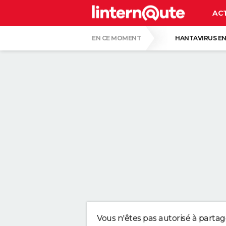
AC
EN CE MOMENT
HANTAVIRUS EN
PASCAL OBISPO
GUERRE EN IRAN
CE SONT LES PLUS BEAUX JARDINS DE FR
VOICI POURQUOI LES PASTILLES POUR LA
SERGIO LOPEZ LOPEZ, KINÉ : "MARCHER S
SELON LA PSYCHOLOGIE, LES PERSONNES
Vous n'êtes pas autorisé à parta