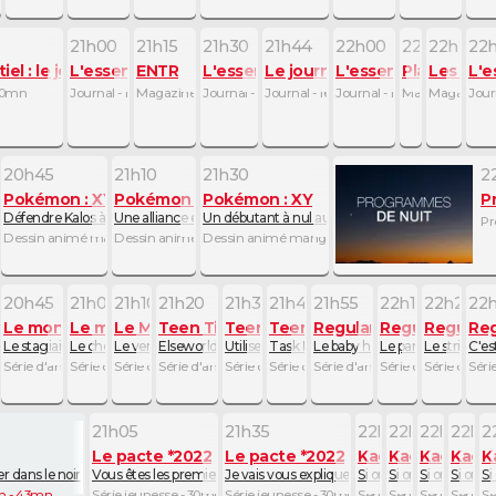
21h00
21h15
21h30
21h44
22h00
22h15
22h21
22
iel : le journal
L'essentiel : le journal
ENTR
L'essentiel : le journal
Le journal de l'Afrique
L'essentiel : le journ
Plan B
Les obs
L'e
 30mn
Journal - 15mn
Magazine de société - 15mn
Journal - 14mn
Journal - 16mn
Journal - 15mn
Magazine d'inf
Magazine d
Jour
20h45
21h10
21h30
2
 XY
Pokémon : XY
Pokémon : XY
Pokémon : XY
P
 !
hauteur !
Défendre Kalos à tout prix !
Une alliance encore plus parfaite !
Un débutant à nul autre pareil !
Pr
n
 manga - 20mn
Dessin animé manga - 25mn
Dessin animé manga - 20mn
Dessin animé manga - 30mn
5
20h45
21h00
21h10
21h20
21h35
21h45
21h55
22h10
22h20
22
royable de Gumball
onde incroyable de Gumball
Le monde incroyable de Gumball
Le monde incroyable de Gumball
Le Monde Merveilleusement Bizarre de Gumball
Teen Titans Go !
Teen Titans Go !
Teen Titans Go !
Regular Show
Regular Show
Regular
Reg
ue
deau
Le stagiaire
Le chèque
Le ventre
Elseworlds
Utilise-le ou perds-le
Task Force X
Le baby hockey
Le pari blond
Le strike de
C'es
 - 15mn
d'animation - 10mn
Série d'animation - 15mn
Série d'animation - 10mn
Série d'animation - 10mn
Série d'animation - 15mn
Série d'animation - 10mn
Série d'animation - 10mn
Série d'animation - 15mn
Série d'animation 
Série d'ani
Séri
21h05
21h35
22h05
22h12
22h19
22h2
2
Le pacte *2022
Le pacte *2022
Kaeloo
Kaeloo
Kaeloo
Kael
K
 mignonnes
my
alistes d'investigation
er dans le noir
Vous êtes les premiers
Je vais vous expliquer
Si on jouait à la boom
Si on jouait à la s
Si on jouait à
Si on jo
Si
7mn
on - 43mn
Série jeunesse - 30mn
Série jeunesse - 30mn
Série d'animation - 7m
Série d'animation
Série d'anim
Série d
Sé