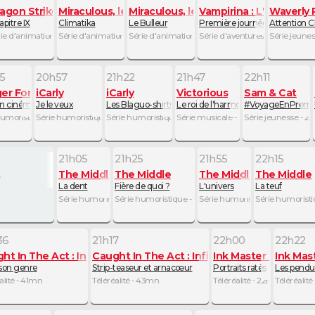
agon Striker
Miraculous, les aventures de Ladybug et Chat Noir
Miraculous, les aventures de Ladybug
Vampirina : L'ado vamp
Waverly P
 / Un été à la piscine
pitre IX
Climatika
Le Bulleur
Première journée des parents
Attention C
25mn
ie d'animation - 25mn
Série d'animation - 25mn
Série d'animation - 25mn
Série d'aventures - 25mn
Série jeune
5
20h57
21h22
21h47
22h11
er Force
iCarly
iCarly
Victorious
Sam & Cat
e talent
n cinéma !
Je le veux
Les Blaguo-shirts
Le roi de l'harmonicorps
#VoyageEnPremiè
humoristique - 22mn
Série humoristique - 25mn
Série humoristique - 25mn
Série musicale - 24mn
Série jeunesse - 2
21h05
21h25
21h55
22h15
The Middle
The Middle
The Middle
The Middle
La dent
Fière de quoi ?
L'univers
La teuf
Série humoristique - 20mn
Série humoristique - 30mn
Série humoristique - 20mn
Série humorist
36
21h17
22h00
22h22
atoueur
ht In The Act : Infidélité
Caught In The Act : Infidélité
Ink Master rédempt
Ink Mas
 son genre
Strip-teaseur et arnacœur
Portraits ratés
Les pendul
alité - 41mn
Téléréalité - 43mn
Téléréalité - 22mn
Téléréalit