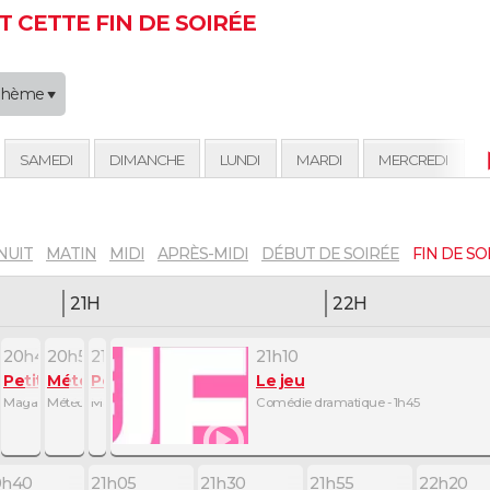
 CETTE FIN DE SOIRÉE
Thème
SAMEDI
DIMANCHE
LUNDI
MARDI
MERCREDI
NUIT
MATIN
MIDI
APRÈS-MIDI
DÉBUT DE SOIRÉE
FIN DE SO
21H
22H
20h45
20h55
21h05
21h10
Petits plats en équilibre
Météo
Petits plats en équilibre
Le jeu
Magazine de la gastronomie - 10mn
Météo - 10mn
Magazine de la gastronomie - 5mn
Comédie dramatique - 1h45
0h40
21h05
21h30
21h55
22h20