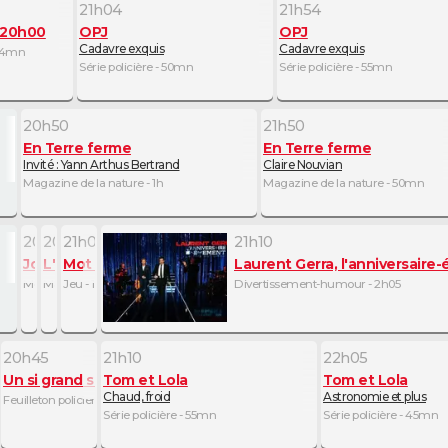
21h04
21h54
 20h00
OPJ
OPJ
Cadavre exquis
Cadavre exquis
 34mn
Série policière - 50mn
Série policière - 55mn
20h50
21h50
En Terre ferme
En Terre ferme
Invité : Yann Arthus Bertrand
Claire Nouvian
Magazine de la nature - 1h
Magazine de la nature - 50mn
20h50
20h55
21h00
21h10
Journal Météo Climat
L'image du jour
Mot de passe : le duel
Laurent Gerra, l'anniversair
Météo - 5mn
Magazine sportif - 5mn
Jeu - 10mn
Divertissement-humour - 2h05
20h45
21h10
22h05
alents
e
ages
 soleil
Un si grand soleil
Tom et Lola
Tom et Lola
Chaud, froid
Astronomie et plus
icier - 20mn
Feuilleton policier - 25mn
Série policière - 55mn
Série policière - 45mn