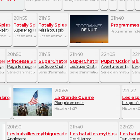
20h55
21h15
21h40
Spies
Totally Spies
Totally Spies
Programmes d
 zéro
Super Méga Dance Show
Miss à tous prix
Programme indét
imé - 25mn
Dessin animé - 20mn
Dessin animé - 25mn
20h50
21h15
21h40
22h05
22
ses amis extraordinaires
Princesse Sofia : apprentie magicienne
SuperChatons
SuperChatons
Pupstruction, les
Blu
gé pour Tante May / Le cambriolage de Hanoukka
Pagaille magique / L'activité surprise
Les SuperChatons et le problème des Blablabeuls / Les Supe
Les SuperChatons et le festival des myrtil
Aventures en bulldozer 
Le c
0mn
tion - 25mn
Série d'animation - 25mn
Série d'animation - 25mn
Série d'animation - 25mn
Série d'animation - 25
Séri
20h55
22h22
A
la brocante made in USA
La Grande Guerre
Les esp
Plongée en enfer
Les procès
Histoire - 1h27
Histoire -
20h50
21h40
22h20
Les batailles mythiques de la Seconde Guerre mondiale
Les batailles mythiques de la
Les bata
Angleterre
Pearl Harbor
Dunkerque