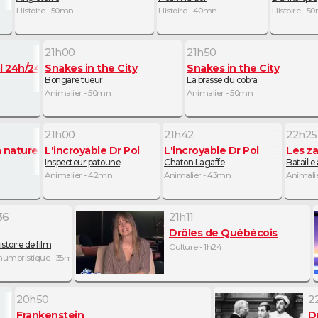
Histoire - 50mn
Histoire - 40mn
Histoire - 5
21h00
21h50
l 24h/24
Snakes in the City
Snakes in the City
Bongare tueur
La brasse du cobra
Animalier - 50mn
Animalier - 50mn
21h00
21h42
22h25
a nature
L'incroyable Dr Pol
L'incroyable Dr Pol
Les za
Inspecteur patoune
Chaton Lagaffe
Bataille
Animalier - 42mn
Animalier - 43mn
Animali
36
21h11
Drôles de Québécois
litaire
stoire de film
Culture - 1h24
mn
 humoristique - 35mn
20h50
2
Frankenstein
D