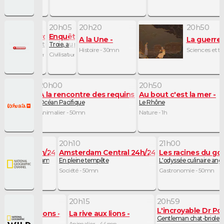
19h40
20h05
20h20
20h50
héologiques
Enquêtes archéologiques
Enquêtes archéologiques
A la Une
La guerre 
 livre des aborigènes
Un parfum d'Antiquité
Troie, au plus près du mythe
Histoire - 30mn
Sciences et te
Civilisations - 25mn
Civilisations - 15mn
20h00
20h50
A la rencontre des requins avec Steve Backshall
Au bout c'est la mer
requins avec Steve Backshall
Océan Pacifique
Le Rhône
Animalier - 50mn
Nature - 1h
20h10
21h00
Central 24h/24
Amsterdam Central 24h/24
Les racines du go
rsaire, Amsterdam
En pleine tempête
L'odyssée culinaire ang
Société - 50mn
Gastronomie - 50mn
0
20h15
20h59
L'incroyable Dr Pol
yaume des lions
La rive aux lions
Gentleman chat-brioleu