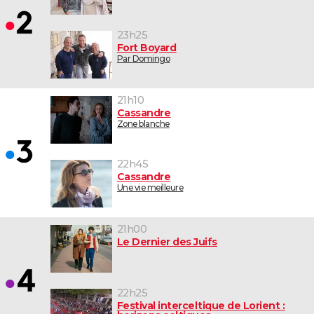
23h25
Fort Boyard
Par Domingo
21h10
Cassandre
Zone blanche
22h45
Cassandre
Une vie meilleure
21h00
Le Dernier des Juifs
22h25
Festival interceltique de Lorient :