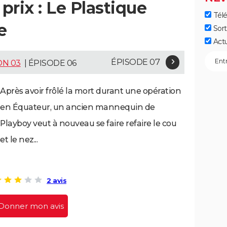
 prix : Le Plastique
Télé
e
Sort
Act
ÉPISODE 07
ON 03
| ÉPISODE 06
Après avoir frôlé la mort durant une opération
en Équateur, un ancien mannequin de
Playboy veut à nouveau se faire refaire le cou
et le nez...
2 avis
Donner mon avis