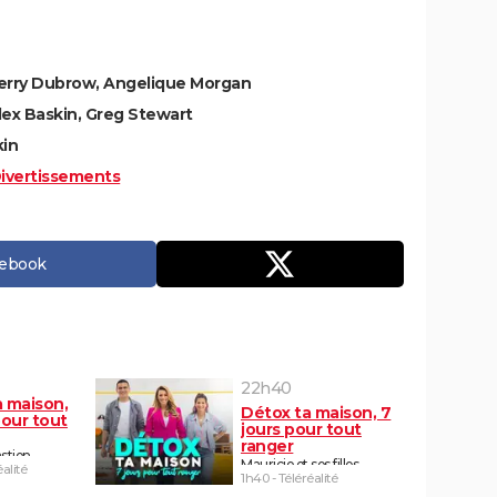
 Terry Dubrow, Angelique Morgan
lex Baskin, Greg Stewart
kin
ivertissements
cebook
22h40
a maison,
Détox ta maison, 7
pour tout
jours pour tout
ranger
stien
Mauricio et ses filles
éalité
1h40 - Téléréalité