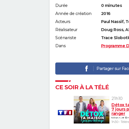
Durée
0 minutes
Année de création
2016
Acteurs
Paul Nassif,
Réalisateur
Doug Ross, A
Scénariste
Trace Slobot
Dans
Programme D
Partager sur Fa
CE SOIR À LA TÉLÉ
21h10
Détox t
7 jours 
ranger
Mona et Ba
1h30 - Télér