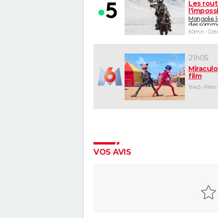
Les rou
l'imposs
Mongolie, 
des somm
50mn - Déc
21h05
Miraculo
film
1h45 - Film
VOS AVIS