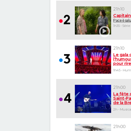
21h10
Capitai
Pace è sal
1h35 - Série
21h10
Le gala 
l'humour
pour rir
1h45 - Hu
21h00
La fête 
Saint-Pa
de la B
2h - Musica
21h00