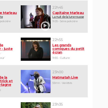
22h45
ne Marleau
Capitaine Marleau
ute
La nuit de la lune rousse
 policière
1h35 - Série policière
22h55
de
Les grands
 - juste
comiques du petit
e
écran
mour
1h55 - Culture
23h00
de la
Matmatah Live
trick et
55mn - Variétés
retagne
l
23h35