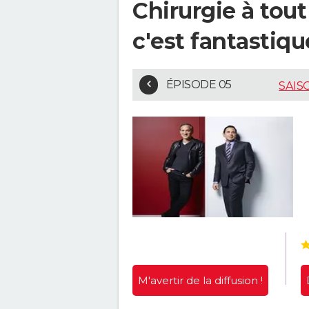
Chirurgie à tout
c'est fantastiqu
ÉPISODE 05
SAIS
M'avertir
de la diffusion !