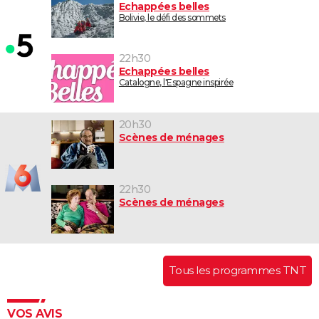
Echappées belles
Bolivie, le défi des sommets
22h30
Echappées belles
Catalogne, l'Espagne inspirée
20h30
Scènes de ménages
22h30
Scènes de ménages
Tous les programmes TNT
VOS AVIS