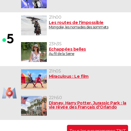
21h00
Les routes de l'impossible
Mongolie, les nomades des sommets
23h35
Echappées belles
Au fil de la Seine
21h05
Miraculous : Le film
22h50
Disney, Harry Potter, Jurassic Park : la
vie rêvée des Français d'Orlando
Tous les programmes TNT