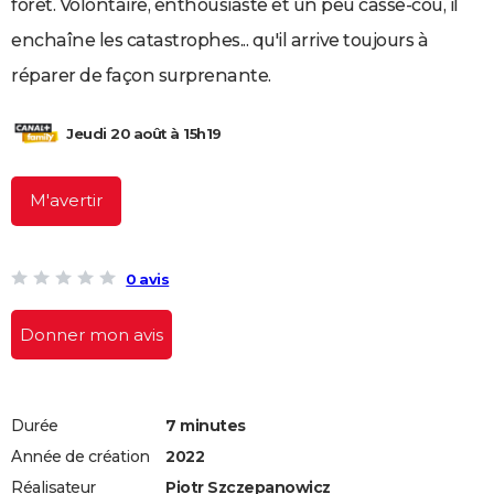
forêt. Volontaire, enthousiaste et un peu casse-cou, il
City break
Voyage de noces
Climat
Destinations
Voyage nature
Forum
+
PHOTO
enchaîne les catastrophes... qu'il arrive toujours à
GUIDES D'ACHAT
réparer de façon surprenante.
BONS PLANS
Jeudi 20 août à 15h19
CARTE DE VOEUX
M'avertir
Carte Bonne année
Carte Pâques
Carte de Noël
Carte Saint-Valentin
Carte d'anniversaire
DICTIONNAIRE
Biographies
Expressions
Dictionnaire
Citations
Proverbes
PROGRAMME TV
0 avis
COPAINS D'AVANT
Donner mon avis
Se connecter
Collèges
Universités
Service militaire
S'inscrire
Lycées
Primaires
Entreprises
Avis de recherche
AVIS DE DÉCÈS
FORUM
Lifestyle
Sport
Television
Cinema
Bricolage
Culture
Auto
Voyage
Durée
7 minutes
Année de création
2022
Réalisateur
Piotr Szczepanowicz