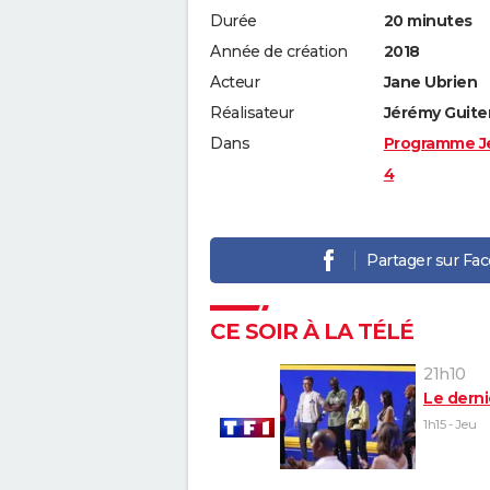
Durée
20 minutes
Année de création
2018
Acteur
Jane Ubrien
Réalisateur
Jérémy Guite
Dans
Programme J
4
Partager sur Fa
CE SOIR À LA TÉLÉ
21h10
Le derni
1h15 - Jeu