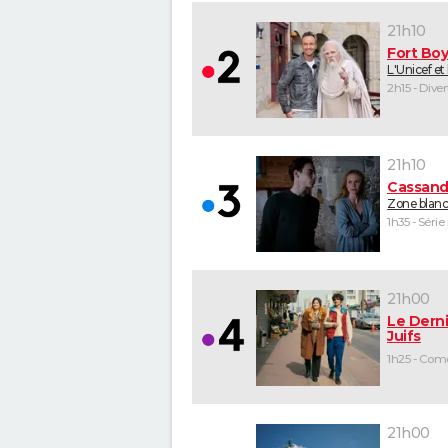
21h10
Fort Bo
L'Unicef et
2h15 - Dive
21h10
Cassand
Zone blan
1h35 - Série
21h00
Le Derni
Juifs
21h00