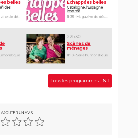
es belles
Echappées belles
défi des
Catalogne, l'Espagne
inspirée
1h30 - Magazine de découvertes
1h35 - Magazine de découvertes
22h30
de
Scènes de
s
ménages
humoristique
1h10 - Série humoristique
Tous les programmes TNT
AJOUTER UN AVIS