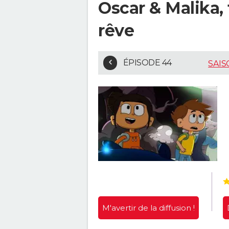
Oscar & Malika, 
rêve
ÉPISODE 44
SAIS
M'avertir
de la diffusion !