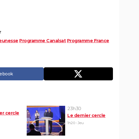
r
eunesse
Programme Canalsat
Programme France
cebook
23h30
er cercle
Le dernier cercle
1h20 - Jeu