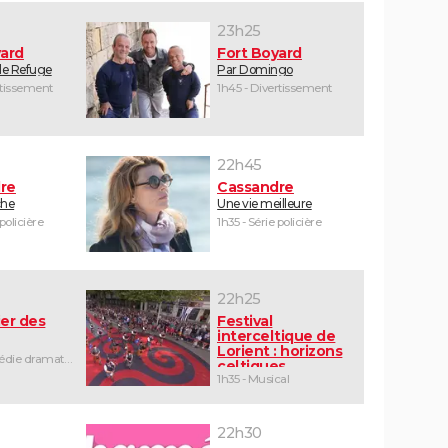
23h25
yard
Fort Boyard
 le Refuge
Par Domingo
rtissement
1h45 - Divertissement
22h45
re
Cassandre
che
Une vie meilleure
 policière
1h35 - Série policière
22h25
er des
Festival
interceltique de
Lorient : horizons
1h25 - Comédie dramatique
celtiques
1h35 - Musical
22h30