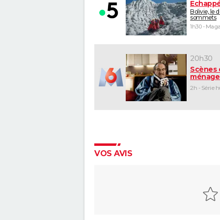
Echappé
Bolivie, le 
sommets
20h30
Scènes 
ménage
2h - Série 
VOS AVIS