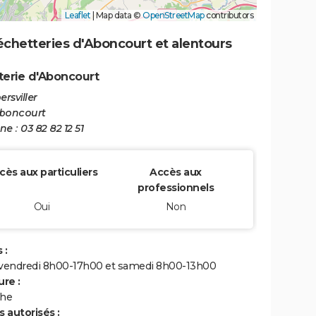
Leaflet
|
Map data ©
OpenStreetMap
contributors
échetteries d'Aboncourt et alentours
erie d'Aboncourt
ersviller
Aboncourt
e : 03 82 82 12 51
cès aux particuliers
Accès aux
professionnels
Oui
Non
 :
 vendredi 8h00-17h00 et samedi 8h00-13h00
re :
he
 autorisés :