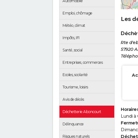
Automobile
Emploi, chômage
Les d
Météo, climat
Déchèt
Impôts, IFI
Rte d'eb
57920 
Santé, social
Téléphon
Entreprises, commerces
Ecoles, scolarité
Ac
Tourisme, loisirs
Avis de décès
Horaires
Déchetterie Aboncourt
Lundi à
Fermetu
Délinquance
Dimanc
Déchets
Risques naturels