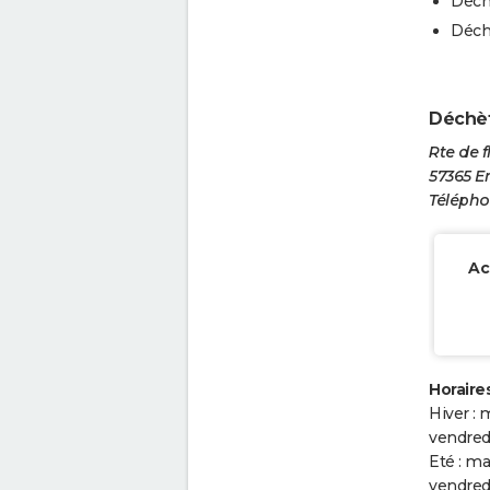
Déch
Déche
Déchèt
Rte de f
57365 E
Téléphon
Ac
Horaires
Hiver : 
vendredi
Eté : ma
vendredi