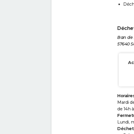
Déch
Déchet
Ban de
57640 S
Ac
Horaires
Mardi de
de 14h à
Fermetu
Lundi, m
Déchets