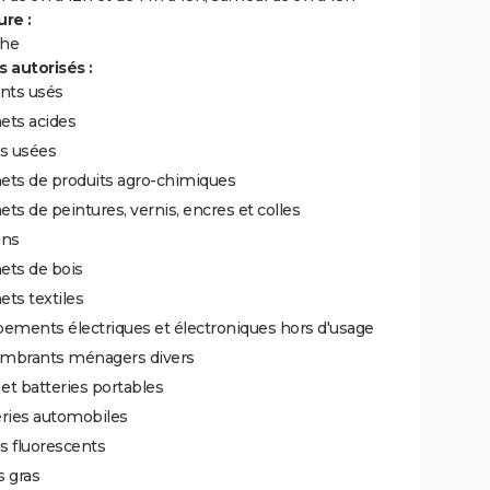
re :
he
 autorisés :
nts usés
ets acides
es usées
ets de produits agro-chimiques
ts de peintures, vernis, encres et colles
ons
ets de bois
ts textiles
ements électriques et électroniques hors d'usage
mbrants ménagers divers
 et batteries portables
eries automobiles
s fluorescents
 gras