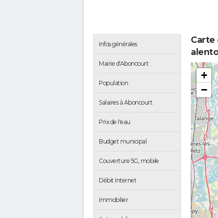
Carte
Infos générales
alent
Mairie d'Aboncourt
+
Population
−
Salaires à Aboncourt
Prix de l'eau
Budget municipal
Couverture 5G, mobile
Débit Internet
Immobilier