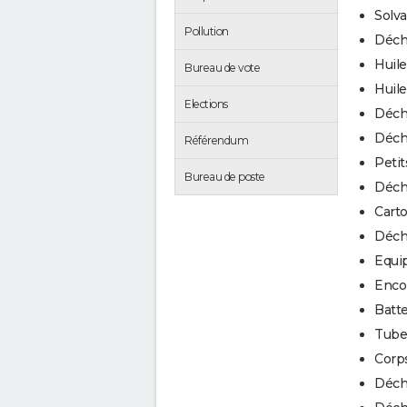
Solva
Pollution
Déch
Huil
Bureau de vote
Huile
Elections
Déch
Déche
Référendum
Peti
Bureau de poste
Déch
Cart
Déch
Equip
Enco
Batt
Tube
Corps
Déch