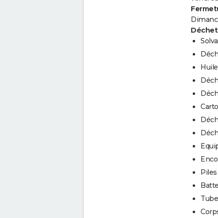
Fermetu
Dimanc
Déchets
Solva
Déch
Huil
Déch
Déche
Cart
Déch
Déche
Equip
Enco
Piles
Batt
Tube
Corps