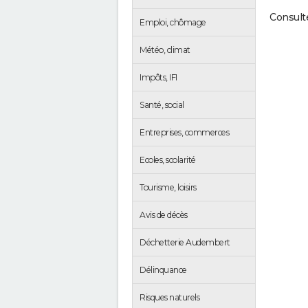
Consulte
Emploi, chômage
Météo, climat
Impôts, IFI
Santé, social
Entreprises, commerces
Ecoles, scolarité
Tourisme, loisirs
Avis de décès
Déchetterie Audembert
Délinquance
Risques naturels