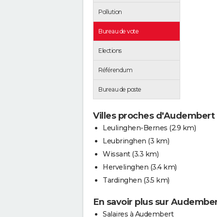
Pollution
Bureau de vote
Elections
Référendum
Bureau de poste
Villes proches d'Audembert
Leulinghen-Bernes
(2.9 km)
Leubringhen
(3 km)
Wissant
(3.3 km)
Hervelinghen
(3.4 km)
Tardinghen
(3.5 km)
En savoir plus sur Audembe
Salaires à Audembert