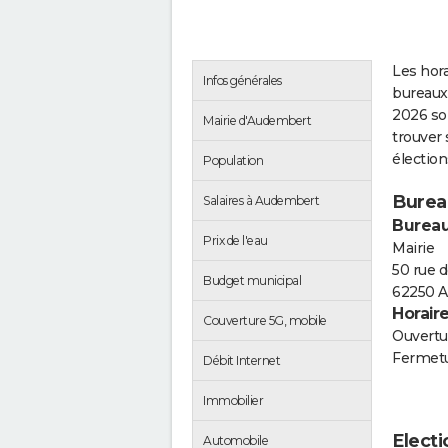
Les hora
Infos générales
bureaux
2026 so
Mairie d'Audembert
trouver 
électio
Population
Burea
Salaires à Audembert
Bureau
Prix de l'eau
Mairie
50 rue d
Budget municipal
62250 
Horair
Couverture 5G, mobile
Ouvertur
Fermetu
Débit Internet
Immobilier
Elect
Automobile