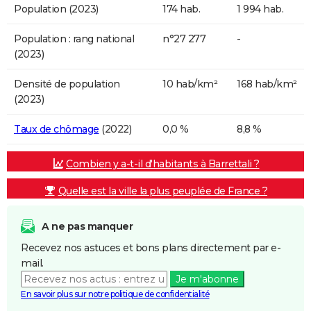
Population (2023)
174 hab.
1 994 hab.
Population : rang national
n°27 277
-
(2023)
Densité de population
10 hab/km²
168 hab/km²
(2023)
Taux de chômage
(2022)
0,0 %
8,8 %
Combien y a-t-il d'habitants à Barrettali ?
Quelle est la ville la plus peuplée de France ?
A ne pas manquer
Recevez nos astuces et bons plans directement par e-
mail.
Je m'abonne
En savoir plus sur notre politique de confidentialité