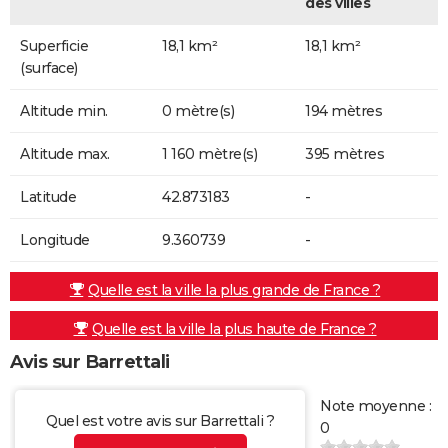
des villes
Superficie
18,1 km²
18,1 km²
(surface)
Altitude min.
0 mètre(s)
194 mètres
Altitude max.
1 160 mètre(s)
395 mètres
Latitude
42.873183
-
Longitude
9.360739
-
Quelle est la ville la plus grande de France ?
Quelle est la ville la plus haute de France ?
Avis sur Barrettali
Note moyenne :
Quel est votre avis sur Barrettali ?
0