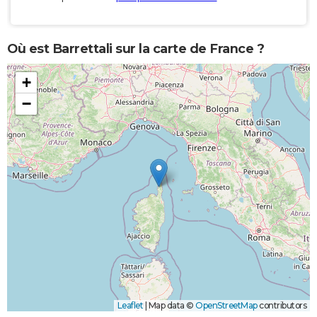
Où est Barrettali sur la carte de France ?
+
−
Leaflet
|
Map data ©
OpenStreetMap
contributors