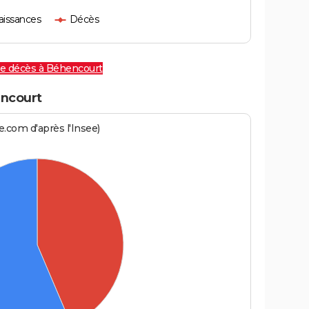
aissances
Décès
de décès à Béhencourt
ncourt
.com d'après l'Insee)