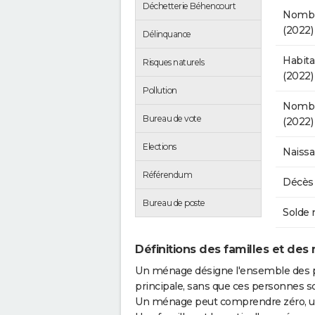
Déchetterie Béhencourt
Nombr
(2022)
Délinquance
Habit
Risques naturels
(2022)
Pollution
Nombre
Bureau de vote
(2022)
Elections
Naissa
Référendum
Décès 
Bureau de poste
Solde 
Définitions des familles et des
Un ménage désigne l'ensemble des 
principale, sans que ces personnes s
Un ménage peut comprendre zéro, une