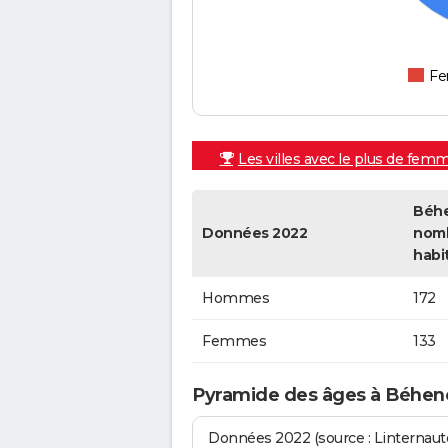
F
Les villes avec le plus de fem
Béhe
Données 2022
nom
habi
Hommes
172
Femmes
133
Pyramide des âges à Béhen
Données 2022 (source : Linternaute