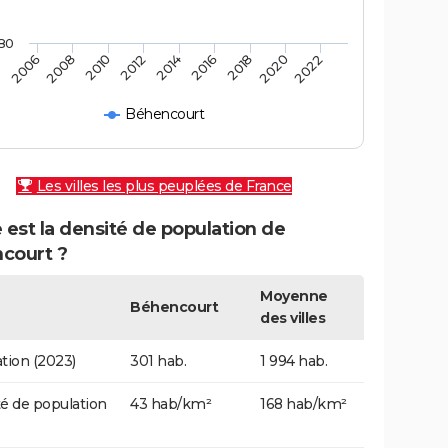
80
2010
2006
2020
2016
2012
2008
2022
2018
2014
Béhencourt
Les villes les plus peuplées de France
 est la densité de population de
court ?
Moyenne
Béhencourt
des villes
tion (2023)
301 hab.
1 994 hab.
é de population
43 hab/km²
168 hab/km²