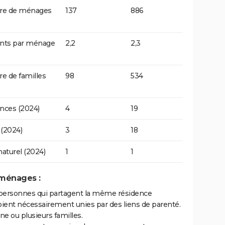
e de ménages
137
886
ants par ménage
2,2
2,3
 de familles
98
534
nces (2024)
4
19
(2024)
3
18
naturel (2024)
1
1
 ménages :
personnes qui partagent la même résidence
oient nécessairement unies par des liens de parenté.
 ou plusieurs familles.