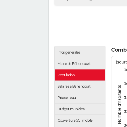
Combie
Infos générales
(sourc
Mairie de Béhencourt
3
Population
3
Salaires à Béhencourt
Nombre d'habitants
3
Prix de l'eau
Budget municipal
3
Couverture 5G, mobile
3