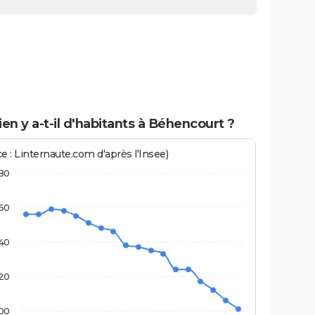
n y a-t-il d'habitants à Béhencourt ?
e : Linternaute.com d'après l'Insee)
80
60
40
20
00