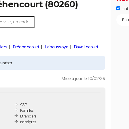
éhencourt
(80260)
Lint
lers
Fréchencourt
Lahoussoye
Bavelincourt
 rater
Mise à jour le 10/02/26
CSP
Familles
Etrangers
Immigrés