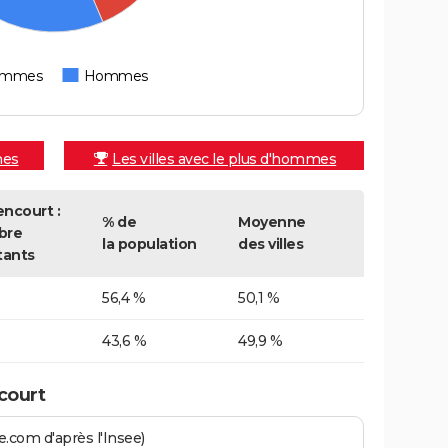
emmes
Hommes
mes
Les villes avec le plus d'hommes
ncourt :
% de
Moyenne
bre
la population
des villes
tants
56,4 %
50,1 %
43,6 %
49,9 %
court
.com d'après l'Insee)