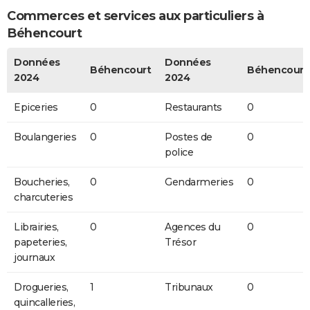
Commerces et services aux particuliers à
Béhencourt
Données
Données
Béhencourt
Béhencourt
2024
2024
Epiceries
0
Restaurants
0
Boulangeries
0
Postes de
0
police
Boucheries,
0
Gendarmeries
0
charcuteries
Librairies,
0
Agences du
0
papeteries,
Trésor
journaux
Drogueries,
1
Tribunaux
0
quincalleries,