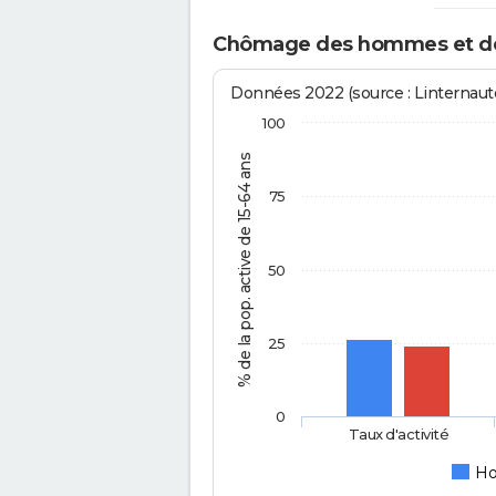
Chômage des hommes et de
Données 2022 (source : Linternaute
100
% de la pop. active de 15-64 ans
75
50
25
0
Taux d'activité
H