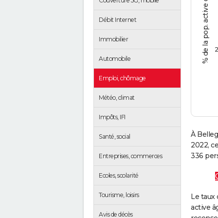
% de la pop. active de 15 - 64 ans
Couverture 5G, mobile
Débit Internet
Immobilier
2
Automobile
Emploi, chômage
Météo, climat
Impôts, IFI
À Belleg
Santé, social
2022, c
336 pers
Entreprises, commerces
Ecoles, scolarité
Tourisme, loisirs
Le taux 
active â
Avis de décès