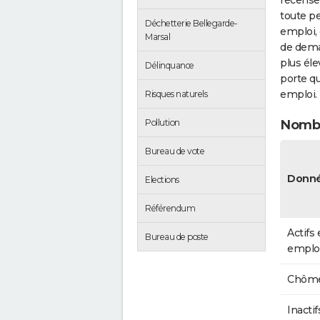
recense
toute pe
Déchetterie Bellegarde-
emploi, 
Marsal
de dema
plus éle
Délinquance
porte qu
emploi.
Risques naturels
Pollution
Nombr
Bureau de vote
Donné
Elections
Référendum
Actifs
Bureau de poste
emplo
Chôme
Inactif