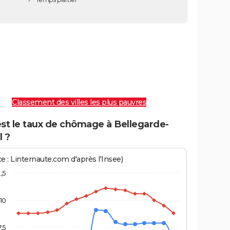
Classement des villes les plus pauvres
est le taux de chômage à Bellegarde-
l ?
e : Linternaute.com d'après l'Insee)
2,5
10
7,5