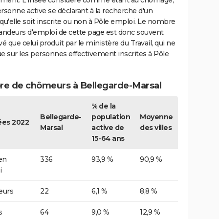
ment. L'Insee considère comme étant au chômage,
rsonne active se déclarant à la recherche d'un
qu'elle soit inscrite ou non à Pôle emploi. Le nombre
ndeurs d'emploi de cette page est donc souvent
vé que celui produit par le ministère du Travail, qui ne
e sur les personnes effectivement inscrites à Pôle
e de chômeurs à Bellegarde-Marsal
% de la
Bellegarde-
population
Moyenne
es 2022
Marsal
active de
des villes
15-64 ans
 en
336
93,9 %
90,9 %
i
urs
22
6,1 %
8,8 %
s
64
9,0 %
12,9 %