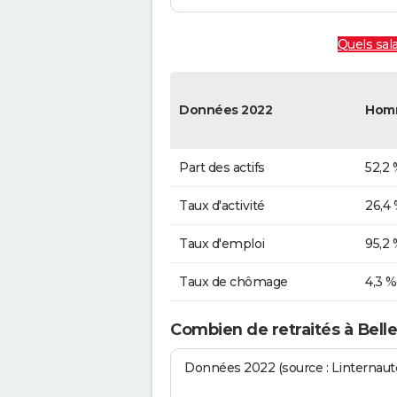
Quels sala
Données 2022
Hom
Part des actifs
52,2 
Taux d'activité
26,4
Taux d'emploi
95,2 
Taux de chômage
4,3 %
Combien de retraités à Bell
Données 2022 (source : Linternaute