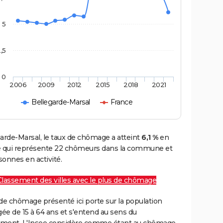
5
,5
0
2006
2009
2012
2015
2018
2021
Bellegarde-Marsal
France
arde-Marsal, le taux de chômage a atteint
6,1 %
en
e qui représente 22 chômeurs dans la commune et
onnes en activité.
Classement des villes avec le plus de chômage
de chômage présenté ici porte sur la population
gée de 15 à 64 ans et s'entend au sens du