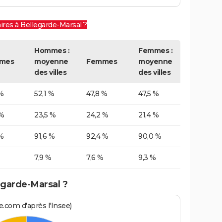
ires à Bellegarde-Marsal ?
Hommes :
Femmes :
mes
moyenne
Femmes
moyenne
des villes
des villes
%
52,1 %
47,8 %
47,5 %
 %
23,5 %
24,2 %
21,4 %
%
91,6 %
92,4 %
90,0 %
7,9 %
7,6 %
9,3 %
egarde-Marsal ?
.com d'après l'Insee)