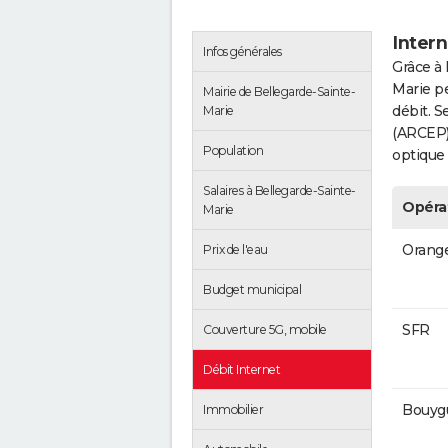
Intern
Infos générales
Grâce à 
Marie pe
Mairie de Bellegarde-Sainte-
débit. S
Marie
(ARCEP),
Population
optique 
Salaires à Bellegarde-Sainte-
Opéra
Marie
Orang
Prix de l'eau
Budget municipal
SFR
Couverture 5G, mobile
Débit Internet
Bouyg
Immobilier