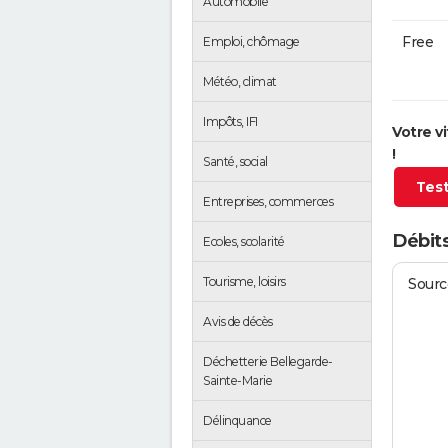
Automobile
Free
Emploi, chômage
Météo, climat
Impôts, IFI
Votre v
!
Santé, social
Test
Entreprises, commerces
Débits
Ecoles, scolarité
Tourisme, loisirs
Source
Avis de décès
Déchetterie Bellegarde-
Sainte-Marie
Délinquance