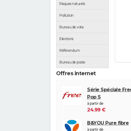
Risques naturels
Pollution
Bureau de vote
Elections
Référendum
Bureau de poste
Offres internet
Série Spéciale Fr
Pop S
à partir de
24.99 €
B&YOU Pure fibre
à partir de