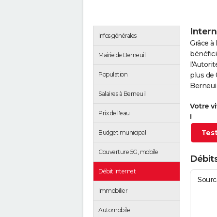
Intern
Infos générales
Grâce à 
bénéfici
Mairie de Berneuil
l'Autor
Population
plus de 
Berneuil
Salaires à Berneuil
Votre v
Prix de l'eau
!
Test
Budget municipal
Couverture 5G, mobile
Débits
Débit Internet
Source
Immobilier
Automobile