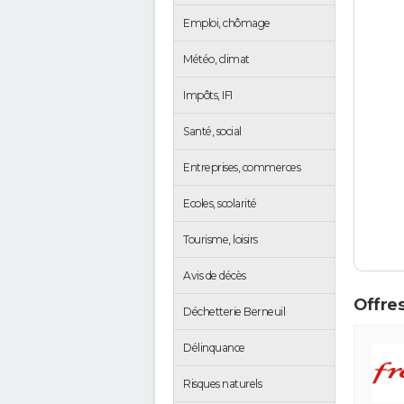
Emploi, chômage
Météo, climat
Impôts, IFI
Santé, social
Entreprises, commerces
Ecoles, scolarité
Tourisme, loisirs
Avis de décès
Offres
Déchetterie Berneuil
Délinquance
Risques naturels