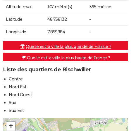
Altitude max.
147 mètre(s)
395 mètres
Latitude
48.758132
-
Longitude
7.859984
-
Quelle est la ville la plus grande de France ?
Quelle est la ville la plus haute de France ?
Liste des quartiers de Bischwiller
Centre
Nord Est
Nord Ouest
Sud
Sud Est
+