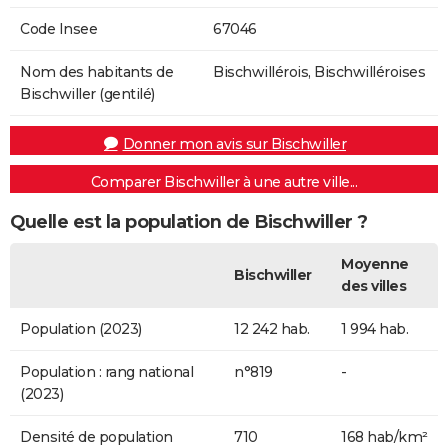
Code Insee
67046
Nom des habitants de
Bischwillérois, Bischwilléroises
Bischwiller (gentilé)
Donner mon avis sur Bischwiller
Comparer Bischwiller à une autre ville...
Quelle est la population de Bischwiller ?
Moyenne
Bischwiller
des villes
Population (2023)
12 242 hab.
1 994 hab.
Population : rang national
n°819
-
(2023)
Densité de population
710
168 hab/km²