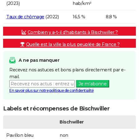
(2023)
hab/km²
Taux de chômage
(2022)
16,5 %
8,8 %
Combien y a-t-il d'habitants à Bischwiller ?
Quelle est la ville la plus peuplée de France ?
A ne pas manquer
Recevez nos astuces et bons plans directement par e-
mail.
Je m'abonne
En savoir plus sur notre politique de confidentialité
Labels et récompenses de Bischwiller
Bischwiller
Pavillon bleu
non