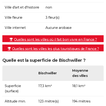
Ville d'art et d'histoire
non
Ville fleurie
3 fleur(s)
Ville internet
Aucune arobase
Quelles sont les villes où il fait bon vivre en France ?
Quelles sont les villes les plus touristiques de France ?
Quelle est la superficie de Bischwiller ?
Moyenne
Bischwiller
des villes
Superficie
17,3 km²
18,1 km²
(surface)
Altitude min.
123 mètre(s)
194 mètres