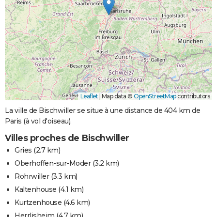
Leaflet
|
Map data ©
OpenStreetMap
contributors
La ville de Bischwiller se situe à une distance de 404 km de
Paris (à vol d'oiseau).
Villes proches de Bischwiller
Gries
(2.7 km)
Oberhoffen-sur-Moder
(3.2 km)
Rohrwiller
(3.3 km)
Kaltenhouse
(4.1 km)
Kurtzenhouse
(4.6 km)
Herrlisheim
(4.7 km)