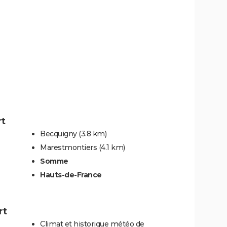
rt
Becquigny
(3.8 km)
Marestmontiers
(4.1 km)
Somme
Hauts-de-France
rt
Climat et historique météo de