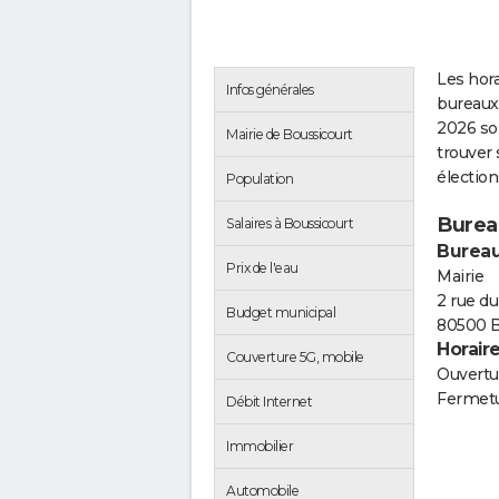
Les hora
Infos générales
bureaux 
2026 so
Mairie de Boussicourt
trouver 
électio
Population
Burea
Salaires à Boussicourt
Bureau
Prix de l'eau
Mairie
2 rue d
Budget municipal
80500 B
Horair
Couverture 5G, mobile
Ouvertur
Fermetu
Débit Internet
Immobilier
Automobile