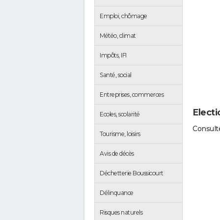
Emploi, chômage
Météo, climat
Impôts, IFI
Santé, social
Entreprises, commerces
Electi
Ecoles, scolarité
Consulte
Tourisme, loisirs
Avis de décès
Déchetterie Boussicourt
Délinquance
Risques naturels