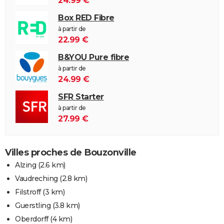
24.99 €
Box RED Fibre
à partir de
22.99 €
B&YOU Pure fibre
à partir de
24.99 €
SFR Starter
à partir de
27.99 €
Villes proches de Bouzonville
Alzing
(2.6 km)
Vaudreching
(2.8 km)
Filstroff
(3 km)
Guerstling
(3.8 km)
Oberdorff
(4 km)