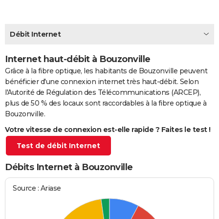
City break
Voyage de noces
Climat
Destinations
Voyage nature
Forum
+
PHOTO
GUIDES D'ACHAT
Débit Internet
BONS PLANS
Internet haut-débit à Bouzonville
Grâce à la fibre optique, les habitants de Bouzonville peuvent
CARTE DE VOEUX
bénéficier d'une connexion internet très haut-débit. Selon
Carte Bonne année
Carte Pâques
Carte de Noël
Carte Saint-Valentin
Carte d'anniversaire
DICTIONNAIRE
l'Autorité de Régulation des Télécommunications (ARCEP),
plus de 50 % des locaux sont raccordables à la fibre optique à
Biographies
Expressions
Dictionnaire
Citations
Proverbes
PROGRAMME TV
Bouzonville.
Votre vitesse de connexion est-elle rapide ? Faites le test !
COPAINS D'AVANT
Test de débit Internet
Se connecter
Collèges
Universités
Service militaire
S'inscrire
Lycées
Primaires
Entreprises
Avis de recherche
AVIS DE DÉCÈS
Débits Internet à Bouzonville
FORUM
Lifestyle
Sport
Television
Cinema
Bricolage
Culture
Auto
Voyage
Source : Ariase