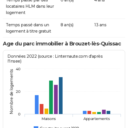
Temps passé par des
0 an(s)
4 ans
locataires HLM dans leur
logement
Temps passé dans un
8 an(s)
13 ans
logement à titre gratuit
Age du parc immobilier à Brouzet-lès-Quissac
Données 2022 (source : Linternaute.com d'après
l'Insee)
40
Nombre de logements
20
0
Maisons
Appartements