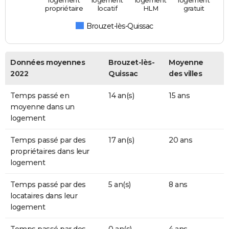
logement
logement
logement
logement
propriétaire
locatif
HLM
gratuit
Brouzet-lès-Quissac
Données moyennes
Brouzet-lès-
Moyenne
2022
Quissac
des villes
Temps passé en
14 an(s)
15 ans
moyenne dans un
logement
Temps passé par des
17 an(s)
20 ans
propriétaires dans leur
logement
Temps passé par des
5 an(s)
8 ans
locataires dans leur
logement