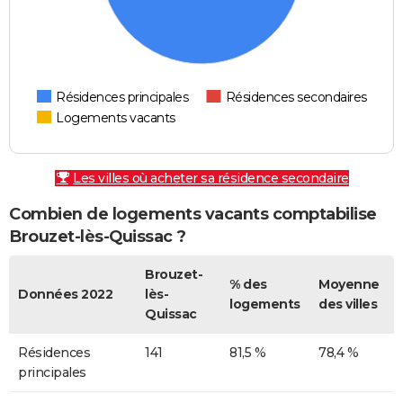
Résidences principales
Résidences secondaires
Logements vacants
Les villes où acheter sa résidence secondaire
Combien de logements vacants comptabilise
Brouzet-lès-Quissac ?
Brouzet-
% des
Moyenne
Données 2022
lès-
logements
des villes
Quissac
Résidences
141
81,5 %
78,4 %
principales