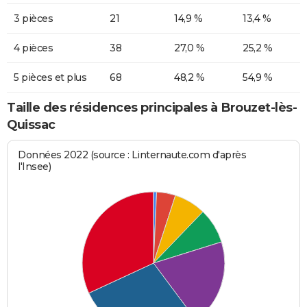
3 pièces
21
14,9 %
13,4 %
4 pièces
38
27,0 %
25,2 %
5 pièces et plus
68
48,2 %
54,9 %
Taille des résidences principales à Brouzet-lès-
Quissac
Données 2022 (source : Linternaute.com d'après
l'Insee)