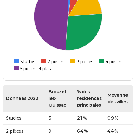
Studios
2 pièces
3 pièces
4 pièces
5 pièces et plus
Brouzet-
% des
Moyenne
Données 2022
lès-
résidences
des villes
Quissac
principales
Studios
3
2,1 %
0,9 %
2 pièces
9
6,4 %
4,4 %